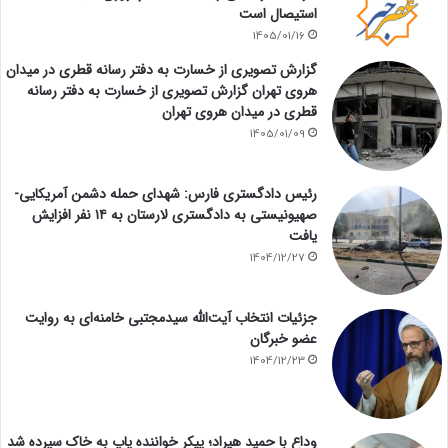
استیصال است
1405/01/16
گزارش تصویری از خسارت به دفتر رسانه قطری در میدان
هروی تهران گزارش تصویری از خسارت به دفتر رسانه
قطری در میدان هروی تهران
1405/01/09
رئیس دادگستری فارس: شهدای حمله دشمن آمریکایی-
صهیونیستی به دادگستری لارستان به ۱۴ نفر افزایش
یافت
1404/12/27
جزئیات انتخاب آیت‌الله سیدمجتبی خامنه‌ای به روایت
عضو خبرگان
1404/12/23
وداع با حمید هیراد؛ پیکر خواننده پاپ به خاک سپرده شد