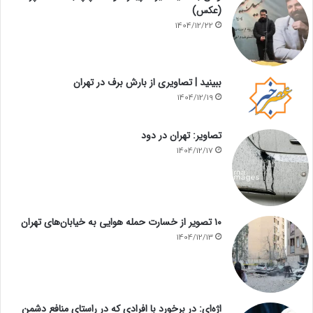
(عکس)
1404/12/22
ببینید | تصاویری از بارش برف در تهران
1404/12/19
تصاویر: تهران در دود
1404/12/17
۱۰ تصویر از خسارت حمله هوایی به خیابان‌های تهران
1404/12/13
اژه‌ای: در برخورد با افرادی که در راستای منافع دشمن