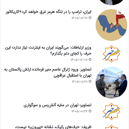
ایران، ترامپ را در تنگه هرمز غرق خواهد کرد+کاریکاتور
1405/02/17
وزیر ارتباطات: می‌گویند ایران به اینترنت نیاز ندارد؛ این
حرف را کجای دلم بگذارم؟
1405/02/07
تصاویر: ورود ژنرال عاصم منیر فرمانده ارتش پاکستان به
تهران با استقبال عراقچی
1405/01/26
تصاویر؛ تهران در سایه آتش‌بس و سوگواری
1405/01/24
ظریف: حرف‌های رکیک، نشانه «پیروزی» نیست،