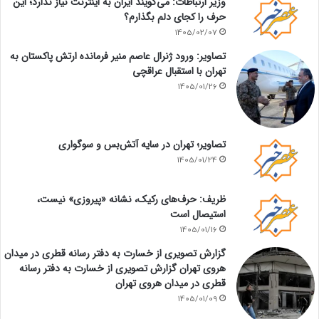
وزیر ارتباطات: می‌گویند ایران به اینترنت نیاز ندارد؛ این
حرف را کجای دلم بگذارم؟
1405/02/07
تصاویر: ورود ژنرال عاصم منیر فرمانده ارتش پاکستان به
تهران با استقبال عراقچی
1405/01/26
تصاویر؛ تهران در سایه آتش‌بس و سوگواری
1405/01/24
ظریف: حرف‌های رکیک، نشانه «پیروزی» نیست،
استیصال است
1405/01/16
گزارش تصویری از خسارت به دفتر رسانه قطری در میدان
هروی تهران گزارش تصویری از خسارت به دفتر رسانه
قطری در میدان هروی تهران
1405/01/09