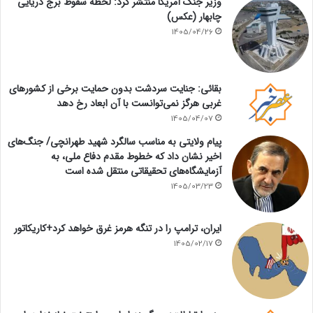
وزیر جنگ آمریکا منتشر کرد: لحظه سقوط برج دریایی
چابهار (عکس)
1405/04/26
بقائی: جنایت سردشت بدون حمایت برخی از کشورهای
غربی هرگز نمی‌توانست با آن ابعاد رخ دهد
1405/04/07
پیام ولایتی به مناسب سالگرد شهید طهرانچی/ جنگ‌های
اخیر نشان داد که خطوط مقدم دفاع ملی، به
آزمایشگاه‌های تحقیقاتی منتقل شده است
1405/03/23
ایران، ترامپ را در تنگه هرمز غرق خواهد کرد+کاریکاتور
1405/02/17