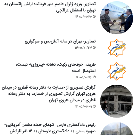
تصاویر: ورود ژنرال عاصم منیر فرمانده ارتش پاکستان به
تهران با استقبال عراقچی
1405/01/26
تصاویر؛ تهران در سایه آتش‌بس و سوگواری
1405/01/24
ظریف: حرف‌های رکیک، نشانه «پیروزی» نیست،
استیصال است
1405/01/16
گزارش تصویری از خسارت به دفتر رسانه قطری در میدان
هروی تهران گزارش تصویری از خسارت به دفتر رسانه
قطری در میدان هروی تهران
1405/01/09
رئیس دادگستری فارس: شهدای حمله دشمن آمریکایی-
صهیونیستی به دادگستری لارستان به ۱۴ نفر افزایش