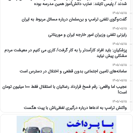
شدند / پلیس تایلند: ضارب دانش‌آموز همین مدرسه بوده
1405/05/15
گفت‌وگوی تلفنی ترامپ و بن‌سلمان درباره مسائل مربوط به ایران
1405/05/15
رایزنی تلفنی وزیران امور خارجه ایران و موریتانی
1405/05/15
پزشکیان: باید افراد کارآمدتر را به کار گرفت/ کاری می کنیم در معیشت مردم
مشکلی پیش نیاید
1405/05/15
سامانه‌های تامین اجتماعی بدون قطعی و اختلال در دسترس است
1405/05/15
عجیب اما واقعی: رقم فسخ قرارداد رضائیان با استقلال فقط ۱۰۰ میلیون تومان
است!
1405/05/15
واکنش ترامپ به ادعاها درباره درگیری لفظی‌اش با پیت هگست