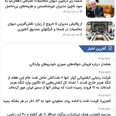
شستا زیر ذره‌بین دیوان محاسبات؛ اعتراض دهقان‌کیا به
سود ناچیز، مدیران غیرمتخصص و هزینه‌های بی‌حاصل
1405/05/06
از پالایش مدیران تا خروج از زیان؛ نقش‌آفرینی دیوان
محاسبات در شستا و شرکتهای صندوق کشوری
1405/05/05
آخرین اخبار
1405/05/16
هشدار درباره فروش حواله‌های صوری خودروهای وارداتی
1405/05/16
شرکت ردیابی کشتیرانی کپلر: تنها ۶ نفت‌کش حامل نفت خام این هفته از
تنگه هرمز خارج شدند / تعداد کل کشتی‌هایی که تاکنون وارد تنگه هرمز
شده‌اند به ۲۱ فروند رسیده است که بیشتر آنها از مسیر ایران عبور کرده‌اند
1405/05/16
الجزیره: قیمت نفت با ادامه روند صعودی خود به ۸۳ دلار در هر بشکه رسید
1405/05/16
مدرسه تایلندی هدف تیراندازی مرگبار؛ حداقل ۷ نفر کشته و ۳۰ تن زخمی