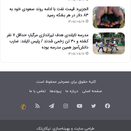
الجزیره: قیمت نفت با ادامه روند صعودی خود به
۸۳ دلار در هر بشکه رسید
1405/05/16
مدرسه تایلندی هدف تیراندازی مرگبار؛ حداقل ۷ نفر
کشته و ۳۰ تن زخمی شدند / پلیس تایلند: ضارب
دانش‌آموز همین مدرسه بوده
1405/05/16
کلیه حقوق برای عصرخبر محفوظ است.
صفحه اصلی
درباره ما
پیوندها
تماس با ما
فیسبوک
توییتر
یوتیوب
اینستاگرام
تلگرام
خوراک
تماس
با
طراحی سایت
و
بهینه‌سازی
:
نیکان‌تک