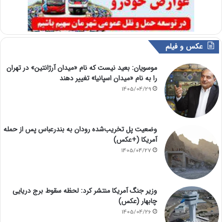
عکس و فیلم
موسویان: بعید نیست که نام «میدان آرژانتین» در تهران
را به نام «میدان اسپانیا» تغییر دهند
1405/04/29
وضعیت پل تخریب‌شده رودان به بندرعباس پس از حمله
آمریکا (+عکس)
1405/04/27
وزیر جنگ آمریکا منتشر کرد: لحظه سقوط برج دریایی
چابهار (عکس)
1405/04/26