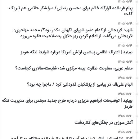
1405/05/19
پیام فرمانده قرارگاه خاتم برای محسن رضایی/ سرلشکر حاتمی هم تبریک
گفت
1405/05/19
شهید لاریجانی از کدام عضو شورای نگهبان مکدر بود؟/ محمد مهاجری:
لاریجانی می‌گفت از اعلام کردن ریز دلایل ردصلاحیت طفره می‌رود
1405/05/19
ببینید | اعتراف نظامی پیشین ارتش آمریکا درباره شرایط تنگه هرمز
1405/05/19
معلم عربی، معاونت نظارت بیمه مرکزی شد؛ شایسته‌سالاری کجاست؟
1405/05/19
الهام علی‌اف در پیامی از پزشکیان قدردانی کرد / ماجرا چه بود؟
1405/05/19
ببینید | توضیحات ابراهیم عزیزی درباره طرح جدید مجلس برای مدیریت تنگه
هرمز
1405/05/19
آتش‌سوزی در جنگل‌های کلاردشت
1405/05/19
کانال ۱۳ اسرائیل فاش کرد: پیام آمریکا از طریق فرمانده سنتکام به تل‌آویو