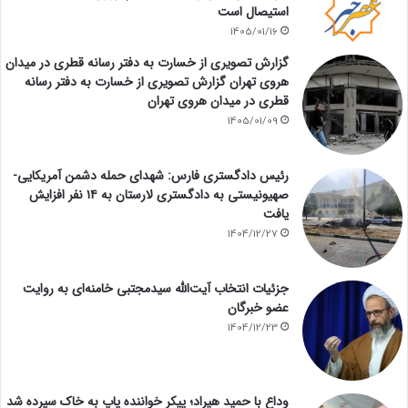
استیصال است
1405/01/16
گزارش تصویری از خسارت به دفتر رسانه قطری در میدان
هروی تهران گزارش تصویری از خسارت به دفتر رسانه
قطری در میدان هروی تهران
1405/01/09
رئیس دادگستری فارس: شهدای حمله دشمن آمریکایی-
صهیونیستی به دادگستری لارستان به ۱۴ نفر افزایش
یافت
1404/12/27
جزئیات انتخاب آیت‌الله سیدمجتبی خامنه‌ای به روایت
عضو خبرگان
1404/12/23
وداع با حمید هیراد؛ پیکر خواننده پاپ به خاک سپرده شد