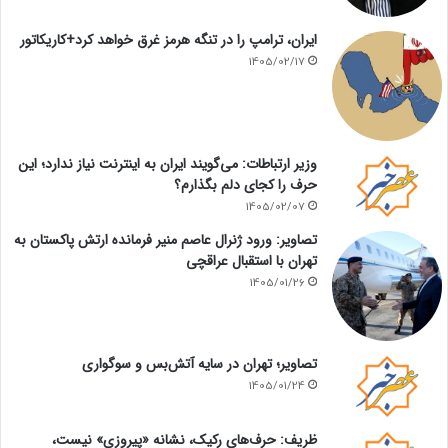
ایران، ترامپ را در تنگه هرمز غرق خواهد کرد+کاریکاتور
1405/02/17
وزیر ارتباطات: می‌گویند ایران به اینترنت نیاز ندارد؛ این
حرف را کجای دلم بگذارم؟
1405/02/07
تصاویر: ورود ژنرال عاصم منیر فرمانده ارتش پاکستان به
تهران با استقبال عراقچی
1405/01/26
تصاویر؛ تهران در سایه آتش‌بس و سوگواری
1405/01/24
ظریف: حرف‌های رکیک، نشانه «پیروزی» نیست،