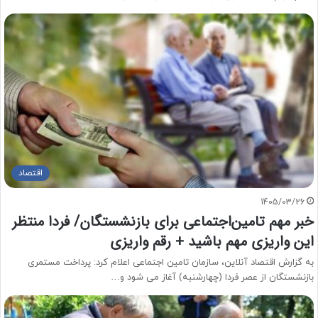
اقتصاد
1405/03/26
خبر مهم تامین‌اجتماعی برای بازنشستگان/ فردا منتظر
این واریزی مهم باشید + رقم واریزی
به گزارش اقتصاد آنلاین، سازمان تامین اجتماعی اعلام کرد: پرداخت مستمری
بازنشستگان از عصر فردا (چهارشنبه) آغاز می شود و…