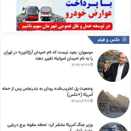
عکس و فیلم
موسویان: بعید نیست که نام «میدان آرژانتین» در تهران
را به نام «میدان اسپانیا» تغییر دهند
1405/04/29
وضعیت پل تخریب‌شده رودان به بندرعباس پس از حمله
آمریکا (+عکس)
1405/04/27
وزیر جنگ آمریکا منتشر کرد: لحظه سقوط برج دریایی
چابهار (عکس)