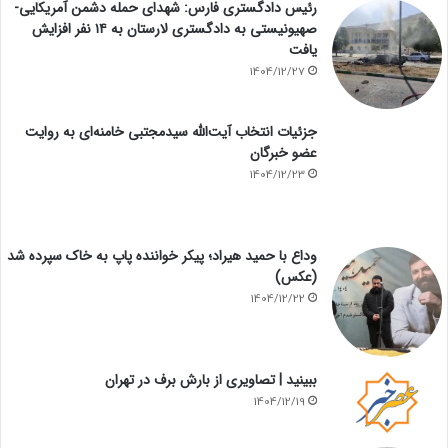
رئیس دادگستری فارس: شهدای حمله دشمن آمریکایی-
صهیونیستی به دادگستری لارستان به ۱۴ نفر افزایش
یافت
1404/12/27
جزئیات انتخاب آیت‌الله سیدمجتبی خامنه‌ای به روایت
عضو خبرگان
1404/12/23
وداع با حمید هیراد؛ پیکر خواننده پاپ به خاک سپرده شد
(عکس)
1404/12/22
ببینید | تصاویری از بارش برف در تهران
1404/12/19