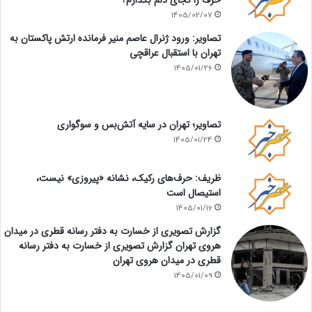
حرف را کجای دلم بگذارم؟
1405/02/07
تصاویر: ورود ژنرال عاصم منیر فرمانده ارتش پاکستان به
تهران با استقبال عراقچی
1405/01/26
تصاویر؛ تهران در سایه آتش‌بس و سوگواری
1405/01/24
ظریف: حرف‌های رکیک، نشانه «پیروزی» نیست،
استیصال است
1405/01/16
گزارش تصویری از خسارت به دفتر رسانه قطری در میدان
هروی تهران گزارش تصویری از خسارت به دفتر رسانه
قطری در میدان هروی تهران
1405/01/09