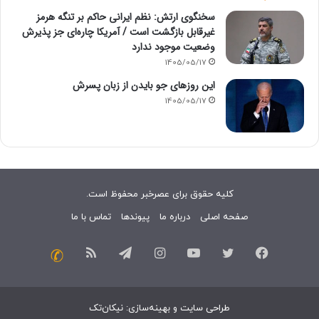
سخنگوی ارتش: نظم ایرانی حاکم بر تنگه هرمز
غیرقابل بازگشت است / آمریکا چاره‌ای جز پذیرش
وضعیت موجود ندارد
1405/05/17
این روزهای جو بایدن از زبان پسرش
1405/05/17
کلیه حقوق برای عصرخبر محفوظ است.
صفحه اصلی
درباره ما
پیوندها
تماس با ما
فیسبوک
توییتر
یوتیوب
اینستاگرام
تلگرام
خوراک
تماس
با
طراحی سایت
و
بهینه‌سازی
:
نیکان‌تک