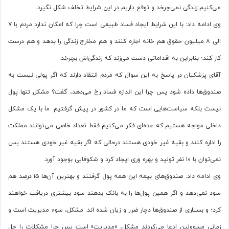
می‌کنیم زندگی نمی‌چرخد و توقع داریم در این شرایط تخلف شکل نگیرد.
وی ادامه داد: با این شرایط ایجاد فساد طبیعی است چرا که امکان ندارد مردم با ۷
الی ۸ میلیون حقوق هم خانه اجاره کنند و هم مخارج زندگی را بدهد و هم درست
کار کند؛ بنابراین به اقداماتی دست می‌زند که زندگی‌اش بچرخد.
آقای پزشکیان در پاسخ به این سوال که مردم انتقاد دارند که اگر پولی نیست به
صندوق‌ها داده شود پس چرا این اندازه فساد رخ می‌دهد، گفت؟ مشکل تنها پول
نیست بلکه سیاست‌هایی است که ما در کشور در پیش گرفتیم. ما با یک مشکل
داخلی مواجه هستیم که عده‌ای فکر می‌کنیم فقط تعداد خاصی می‌توانند مملکت
را اداره کنند و بقیه غیر خودی هستند درحالی که اگر بقیه غیر خودی هستند پس
نمی‌توان با ۱۰ نفر تولید و بهره وری ایجاد کرد و شکوفایی بوجود آورد.
وی ادامه داد: صندوق‌های بیمه این همه پول گرفتند و بهترین آن‌ها ۱۵ درصد هم
سود نمی‌دهد و اگر همین پول‌ها را به بانک بدهند سود بیشتری دریافت خواهند
کرد؛ و بسیاری از صندوق‌ها دچار ضرر و زیان شده اند. مشکل، سوء مدیریت است و
زمانی مسوولین ادعا می‌کردند مشکل، «مدیریت» است پس چرا مشکلات را حل