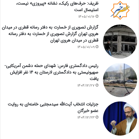
ظریف: حرف‌های رکیک، نشانه «پیروزی» نیست،
استیصال است
1405/01/16
گزارش تصویری از خسارت به دفتر رسانه قطری در میدان
هروی تهران گزارش تصویری از خسارت به دفتر رسانه
قطری در میدان هروی تهران
1405/01/09
رئیس دادگستری فارس: شهدای حمله دشمن آمریکایی-
صهیونیستی به دادگستری لارستان به ۱۴ نفر افزایش
یافت
1404/12/27
جزئیات انتخاب آیت‌الله سیدمجتبی خامنه‌ای به روایت
عضو خبرگان
1404/12/23