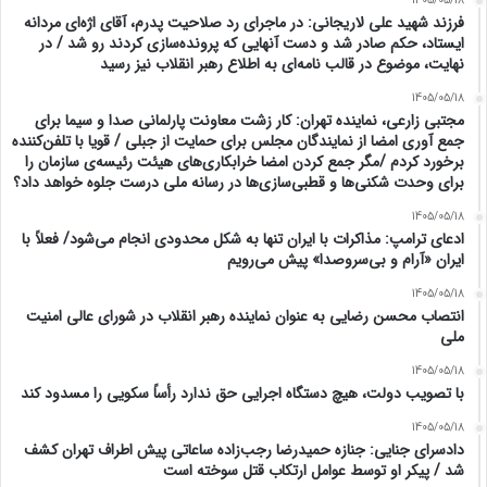
1405/05/18
فرزند شهید علی لاریجانی: در ماجرای رد صلاحیت پدرم، آقای اژه‌ای مردانه
ایستاد، حکم صادر شد و دست آنهایی که پرونده‌سازی کردند رو شد / در
نهایت، موضوع در قالب نامه‌ای به اطلاع رهبر انقلاب نیز رسید
1405/05/18
مجتبی زارعی، نماینده تهران: کار زشت معاونت پارلمانی صدا و سیما برای
جمع آوری امضا از نمایندگان مجلس برای حمایت از جبلی / قویا با تلفن‌کننده
برخورد کردم /مگر جمع کردن امضا خرابکاری‌های هیئت رئیسه‌ی سازمان را
برای وحدت شکنی‌ها و قطبی‌سازی‌ها در رسانه ملی درست جلوه خواهد داد؟
1405/05/18
ادعای ترامپ: مذاکرات با ایران تنها به شکل محدودی انجام می‌شود/ فعلاً با
ایران «آرام و بی‌سروصدا» پیش می‌رویم
1405/05/18
انتصاب محسن رضایی به عنوان نماینده رهبر انقلاب در شورای عالی امنیت
ملی
1405/05/18
با تصویب دولت، هیچ دستگاه اجرایی حق ندارد رأساً سکویی را مسدود کند
1405/05/18
دادسرای جنایی: جنازه حمیدرضا رجب‌زاده ساعاتی پیش اطراف تهران کشف
شد / پیکر او توسط عوامل‌ ارتکاب قتل سوخته است