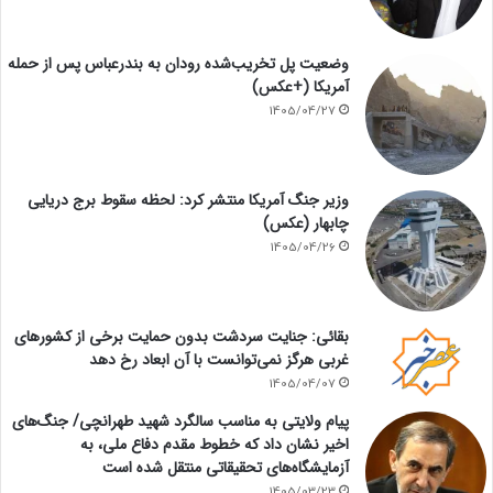
وضعیت پل تخریب‌شده رودان به بندرعباس پس از حمله
آمریکا (+عکس)
1405/04/27
وزیر جنگ آمریکا منتشر کرد: لحظه سقوط برج دریایی
چابهار (عکس)
1405/04/26
بقائی: جنایت سردشت بدون حمایت برخی از کشورهای
غربی هرگز نمی‌توانست با آن ابعاد رخ دهد
1405/04/07
پیام ولایتی به مناسب سالگرد شهید طهرانچی/ جنگ‌های
اخیر نشان داد که خطوط مقدم دفاع ملی، به
آزمایشگاه‌های تحقیقاتی منتقل شده است
1405/03/23