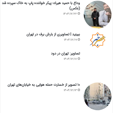
وداع با حمید هیراد؛ پیکر خواننده پاپ به خاک سپرده شد
(عکس)
1404/12/22
ببینید | تصاویری از بارش برف در تهران
1404/12/19
تصاویر: تهران در دود
1404/12/17
۱۰ تصویر از خسارت حمله هوایی به خیابان‌های تهران
1404/12/13