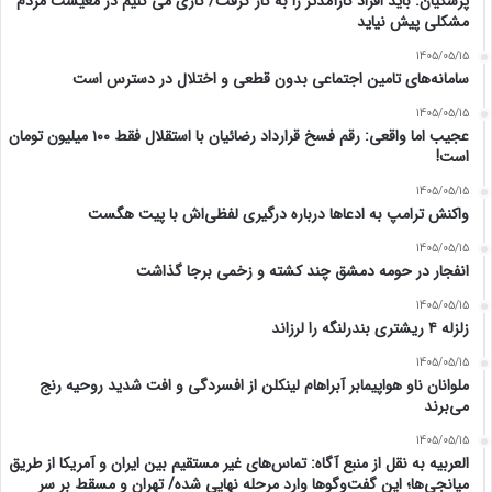
پزشکیان: باید افراد کارآمدتر را به کار گرفت/ کاری می کنیم در معیشت مردم
مشکلی پیش نیاید
1405/05/15
سامانه‌های تامین اجتماعی بدون قطعی و اختلال در دسترس است
1405/05/15
عجیب اما واقعی: رقم فسخ قرارداد رضائیان با استقلال فقط ۱۰۰ میلیون تومان
است!
1405/05/15
واکنش ترامپ به ادعاها درباره درگیری لفظی‌اش با پیت هگست
1405/05/15
انفجار در حومه دمشق چند کشته و زخمی برجا گذاشت
1405/05/15
زلزله ۴ ریشتری بندرلنگه را لرزاند
1405/05/15
ملوانان ناو هواپیمابر آبراهام لینکلن از افسردگی و افت شدید روحیه رنج
می‌برند
1405/05/15
العربیه به نقل از منبع آگاه: تماس‌های غیر مستقیم بین ایران و آمریکا از طریق
میانجی‌ها؛ این گفت‌و‌گو‌ها وارد مرحله نهایی شده/ تهران و مسقط بر سر