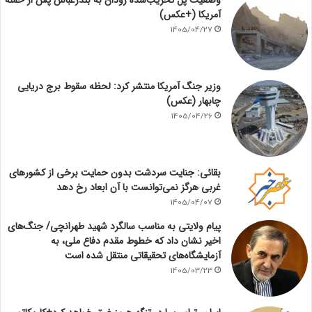
وضعیت پل تخریب‌شده رودان به بندرعباس پس از حمله
آمریکا (+عکس)
1405/04/27
وزیر جنگ آمریکا منتشر کرد: لحظه سقوط برج دریایی
چابهار (عکس)
1405/04/26
بقائی: جنایت سردشت بدون حمایت برخی از کشورهای
غربی هرگز نمی‌توانست با آن ابعاد رخ دهد
1405/04/07
پیام ولایتی به مناسب سالگرد شهید طهرانچی/ جنگ‌های
اخیر نشان داد که خطوط مقدم دفاع ملی، به
آزمایشگاه‌های تحقیقاتی منتقل شده است
1405/03/23