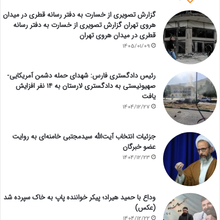
گزارش تصویری از خسارت به دفتر رسانه قطری در میدان
هروی تهران گزارش تصویری از خسارت به دفتر رسانه
قطری در میدان هروی تهران
1405/01/09
رئیس دادگستری فارس: شهدای حمله دشمن آمریکایی-
صهیونیستی به دادگستری لارستان به ۱۴ نفر افزایش
یافت
1404/12/27
جزئیات انتخاب آیت‌الله سیدمجتبی خامنه‌ای به روایت
عضو خبرگان
1404/12/23
وداع با حمید هیراد؛ پیکر خواننده پاپ به خاک سپرده شد
(عکس)
1404/12/22