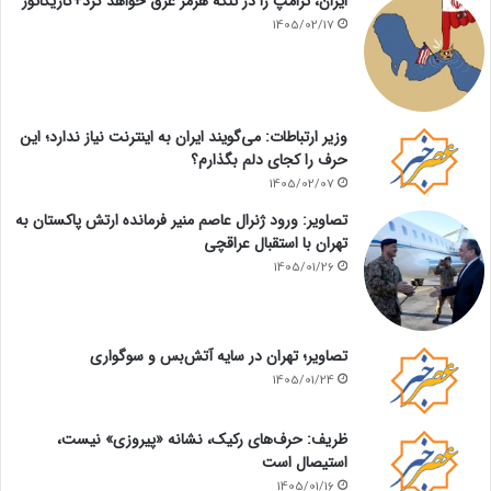
ایران، ترامپ را در تنگه هرمز غرق خواهد کرد+کاریکاتور
1405/02/17
وزیر ارتباطات: می‌گویند ایران به اینترنت نیاز ندارد؛ این
حرف را کجای دلم بگذارم؟
1405/02/07
تصاویر: ورود ژنرال عاصم منیر فرمانده ارتش پاکستان به
تهران با استقبال عراقچی
1405/01/26
تصاویر؛ تهران در سایه آتش‌بس و سوگواری
1405/01/24
ظریف: حرف‌های رکیک، نشانه «پیروزی» نیست،
استیصال است
1405/01/16