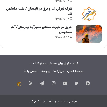
1405/05/18
شوک قبوض آب و برق در تابستان / علت مشخص
شد
1405/05/18
حریق در شهرک صنعتی نصیرآباد بهارستان/ آمار
مصدومان
1405/05/18
کلیه حقوق برای عصرخبر محفوظ است.
صفحه اصلی
درباره ما
پیوندها
تماس با ما
فیسبوک
توییتر
یوتیوب
اینستاگرام
تلگرام
خوراک
تماس
با
طراحی سایت
و
بهینه‌سازی
:
نیکان‌تک
ما