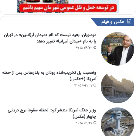
عکس و فیلم
موسویان: بعید نیست که نام «میدان آرژانتین» در تهران
را به نام «میدان اسپانیا» تغییر دهند
1405/04/29
وضعیت پل تخریب‌شده رودان به بندرعباس پس از حمله
آمریکا (+عکس)
1405/04/27
وزیر جنگ آمریکا منتشر کرد: لحظه سقوط برج دریایی
چابهار (عکس)
1405/04/26