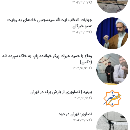
1404/12/27
جزئیات انتخاب آیت‌الله سیدمجتبی خامنه‌ای به روایت
عضو خبرگان
1404/12/23
وداع با حمید هیراد؛ پیکر خواننده پاپ به خاک سپرده شد
(عکس)
1404/12/22
ببینید | تصاویری از بارش برف در تهران
1404/12/19
تصاویر: تهران در دود
1404/12/17