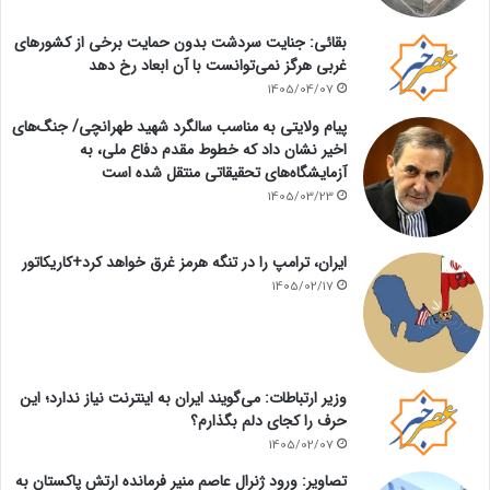
بقائی: جنایت سردشت بدون حمایت برخی از کشورهای
غربی هرگز نمی‌توانست با آن ابعاد رخ دهد
1405/04/07
پیام ولایتی به مناسب سالگرد شهید طهرانچی/ جنگ‌های
اخیر نشان داد که خطوط مقدم دفاع ملی، به
آزمایشگاه‌های تحقیقاتی منتقل شده است
1405/03/23
ایران، ترامپ را در تنگه هرمز غرق خواهد کرد+کاریکاتور
1405/02/17
وزیر ارتباطات: می‌گویند ایران به اینترنت نیاز ندارد؛ این
حرف را کجای دلم بگذارم؟
1405/02/07
تصاویر: ورود ژنرال عاصم منیر فرمانده ارتش پاکستان به