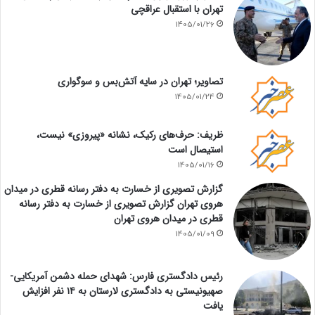
تهران با استقبال عراقچی
1405/01/26
تصاویر؛ تهران در سایه آتش‌بس و سوگواری
1405/01/24
ظریف: حرف‌های رکیک، نشانه «پیروزی» نیست،
استیصال است
1405/01/16
گزارش تصویری از خسارت به دفتر رسانه قطری در میدان
هروی تهران گزارش تصویری از خسارت به دفتر رسانه
قطری در میدان هروی تهران
1405/01/09
رئیس دادگستری فارس: شهدای حمله دشمن آمریکایی-
صهیونیستی به دادگستری لارستان به ۱۴ نفر افزایش
یافت