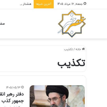
هشدار درباره فروش حوال
جمعه, 16 مرداد 1405
آخرین خبرها
صفح
خانه
/
تكذيب
تكذيب
1405/05/13
دفتر رهبر ان
جمهور کذب 