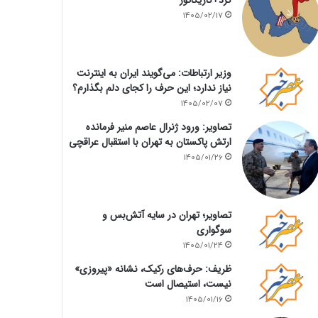
1405/02/17
وزیر ارتباطات: می‌گویند ایران به اینترنت
نیاز ندارد؛ این حرف را کجای دلم بگذارم؟
1405/02/07
تصاویر: ورود ژنرال عاصم منیر فرمانده
ارتش پاکستان به تهران با استقبال عراقچی
1405/01/26
تصاویر؛ تهران در سایه آتش‌بس و
سوگواری
1405/01/24
ظریف: حرف‌های رکیک، نشانه «پیروزی»
نیست، استیصال است
1405/01/16