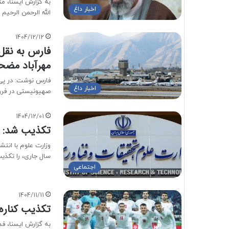
به گزارش ایسنا، م
اخبار داغ
الله الرحمن الرحیم
1404/12/12
مهرآباد مض
اخبار داغ
صهیونیستی در فرو
1404/12/01
تکذیب شد: م
وزارت علوم با انتش
سال جاری، را تکذ
اجتماعی
1404/11/11
تکذیب کناره
به گزارش ایسنا، فد