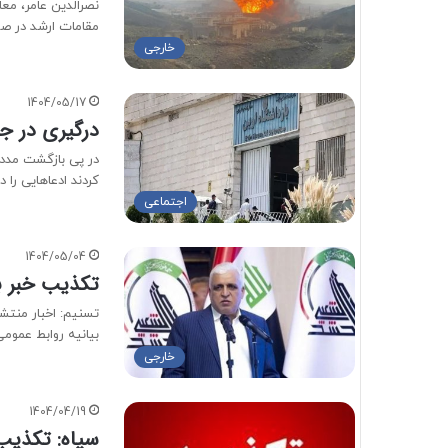
نصرالدین عامر، معا
مقامات ارشد در صن
خارجی
1404/05/17
درگیری در جر
در پی بازگشت مددج
کردند ادعاهایی را 
اجتماعی
1404/05/04
تکذیب خبر ب
تسنیم: اخبار منتش
بیانیه روابط عمو
خارجی
1404/04/19
سپاه: تکذیب 