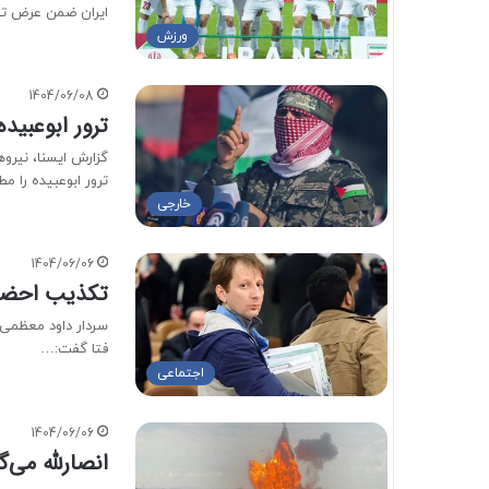
ایران ضمن عرض 
ورزش
1404/06/08
ترور ابوعبی
گزارش ایسنا، نیرو
ترور ابوعبیده را 
خارجی
1404/06/06
تکذیب احضار
سردار داود معظمی گ
فتا گفت:…
اجتماعی
1404/06/06
انصارلله می‌