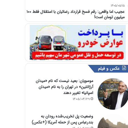
1405/05/15
عجیب اما واقعی: رقم فسخ قرارداد رضائیان با استقلال فقط ۱۰۰
میلیون تومان است!
عکس و فیلم
موسویان: بعید نیست که نام «میدان
آرژانتین» در تهران را به نام «میدان
اسپانیا» تغییر دهند
1405/04/29
وضعیت پل تخریب‌شده رودان به
بندرعباس پس از حمله آمریکا (+عکس)