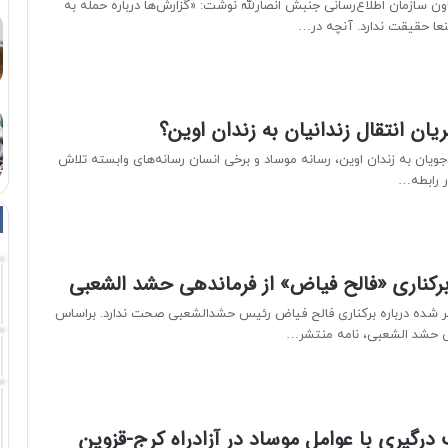
ون سازمان اطلاع‌رسانی جنبش انصارلله نوشت: «گزارش‌ها درباره حمله به
عا حقیقت ندارد. آنچه در…
یان انتقال زندانیان به زندان اوین؟
ویان به زندان اوین، رسانه موساد و برخی انسان رسانه‌های وابسته تلاش
در رابطه…
رکناری «فالح فیاض» از فرماندهی حشد الشعبی
ر شده درباره برکناری فالح فیاض رئیس حشدالشعبی صحت ندارد. براساس
می حشد الشعبی، نامه منتشر…
درگیری با عوامل موساد در آزادراه کرج-قزوین