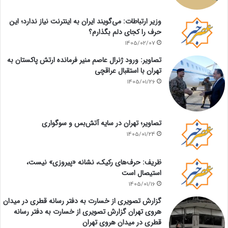
وزیر ارتباطات: می‌گویند ایران به اینترنت نیاز ندارد؛ این
حرف را کجای دلم بگذارم؟
1405/02/07
تصاویر: ورود ژنرال عاصم منیر فرمانده ارتش پاکستان به
تهران با استقبال عراقچی
1405/01/26
تصاویر؛ تهران در سایه آتش‌بس و سوگواری
1405/01/24
ظریف: حرف‌های رکیک، نشانه «پیروزی» نیست،
استیصال است
1405/01/16
گزارش تصویری از خسارت به دفتر رسانه قطری در میدان
هروی تهران گزارش تصویری از خسارت به دفتر رسانه
قطری در میدان هروی تهران