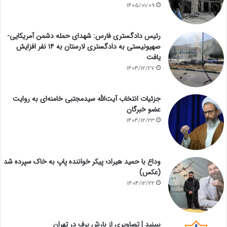
1405/01/09
رئیس دادگستری فارس: شهدای حمله دشمن آمریکایی-
صهیونیستی به دادگستری لارستان به ۱۴ نفر افزایش
یافت
1404/12/27
جزئیات انتخاب آیت‌الله سیدمجتبی خامنه‌ای به روایت
عضو خبرگان
1404/12/23
وداع با حمید هیراد؛ پیکر خواننده پاپ به خاک سپرده شد
(عکس)
1404/12/22
ببینید | تصاویری از بارش برف در تهران