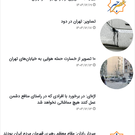
1404/12/19
تصاویر: تهران در دود
1404/12/17
۱۰ تصویر از خسارت حمله هوایی به خیابان‌های تهران
1404/12/13
اژه‌ای: در برخورد با افرادی که در راستای منافع دشمن
عمل کنند هیچ مماشاتی نخواهد شد
1404/12/13
سردار رادان: مقام معظم رهبری قهرمان مردم ایران بودند