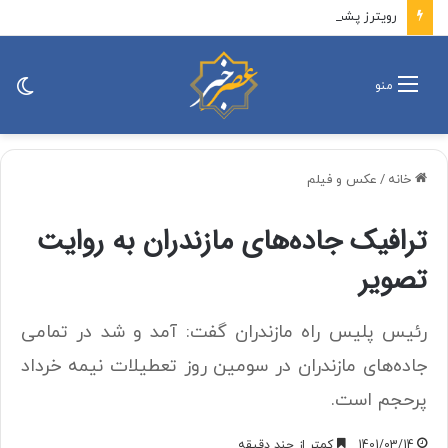
رویترز پشت پرده توقف جنگ را افشا کرد: تهران به کشورهای خلیج فارس هشدار داد که اگر آمریکا حمله کند….
تغی
منو
پو
خانه
/
عکس و فیلم
ترافیک جاده‌های مازندران به روایت
تصویر
رئیس پلیس راه مازندران گفت: آمد و شد در تمامی
جاده‌های مازندران در سومین روز تعطیلات نیمه خرداد
پرحجم است.
1401/03/14
کمتر از چند دقیقه