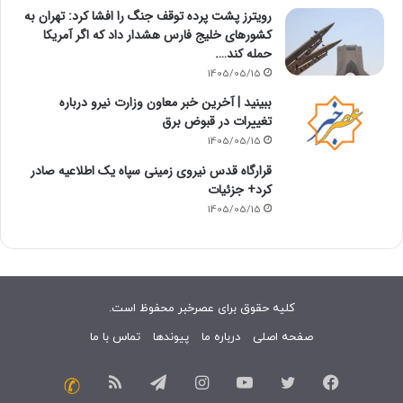
رویترز پشت پرده توقف جنگ را افشا کرد: تهران به
کشورهای خلیج فارس هشدار داد که اگر آمریکا
حمله کند….
1405/05/15
ببینید | آخرین خبر معاون وزارت نیرو درباره
تغییرات در قبوض برق
1405/05/15
قرارگاه قدس نیروی زمینی سپاه یک اطلاعیه صادر
کرد+ جزئیات
1405/05/15
کلیه حقوق برای عصرخبر محفوظ است.
صفحه اصلی
درباره ما
پیوندها
تماس با ما
فیسبوک
توییتر
یوتیوب
اینستاگرام
تلگرام
خوراک
تماس