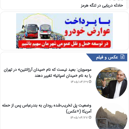
حادثه دریایی در تنگه هرمز
عکس و فیلم
موسویان: بعید نیست که نام «میدان آرژانتین» در تهران
را به نام «میدان اسپانیا» تغییر دهند
1405/04/29
وضعیت پل تخریب‌شده رودان به بندرعباس پس از حمله
آمریکا (+عکس)
1405/04/27