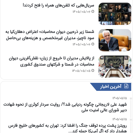
سریال‌هایی که تلفن‌های همراه را فتح کردند!
1405/05/06
شستا زیر ذره‌بین دیوان محاسبات؛ اعتراض دهقان‌کیا به
سود ناچیز، مدیران غیرمتخصص و هزینه‌های بی‌حاصل
1405/05/06
از پالایش مدیران تا خروج از زیان؛ نقش‌آفرینی دیوان
محاسبات در شستا و شرکتهای صندوق کشوری
1405/05/05
آخرین اخبار
1405/05/15
شهید علی لاریجانی چگونه ردیابی شد؟/ روایت سردار کوثری از نحوه شهادت
دبیر شورای عالی امنیت ملی
1405/05/15
رویترز پشت پرده توقف جنگ را افشا کرد: تهران به کشورهای خلیج فارس
هشدار داد که اگر آمریکا حمله کند….