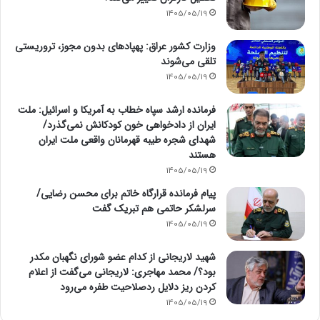
1405/05/19
وزارت کشور عراق: پهپادهای بدون مجوز، تروریستی
تلقی می‌شوند
1405/05/19
فرمانده ارشد سپاه خطاب به آمریکا و اسرائیل: ملت
ایران از دادخواهی خون کودکانش نمی‌گذرد/
شهدای شجره طیبه قهرمانان واقعی ملت ایران
هستند
1405/05/19
پیام فرمانده قرارگاه خاتم برای محسن رضایی/
سرلشکر حاتمی هم تبریک گفت
1405/05/19
شهید لاریجانی از کدام عضو شورای نگهبان مکدر
بود؟/ محمد مهاجری: لاریجانی می‌گفت از اعلام
کردن ریز دلایل ردصلاحیت طفره می‌رود
1405/05/19