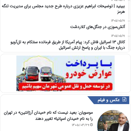
1405/05/19
ببینید | توضیحات ابراهیم عزیزی درباره طرح جدید مجلس برای مدیریت تنگه
هرمز
1405/05/19
آتش‌سوزی در جنگل‌های کلاردشت
1405/05/19
کانال ۱۳ اسرائیل فاش کرد: پیام آمریکا از طریق فرمانده سنتکام به تل‌آویو
درباره جنگ با ایران و پاسخ ارتش اسرائیل
عکس و فیلم
موسویان: بعید نیست که نام «میدان آرژانتین» در تهران
را به نام «میدان اسپانیا» تغییر دهند
1405/04/29