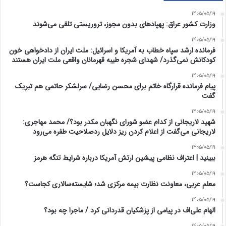
1405/05/19
وزارت کشور عراق: پهپادهای بدون مجوز، تروریستی تلقی می‌شوند
1405/05/19
فرمانده ارشد سپاه خطاب به آمریکا و اسرائیل: ملت ایران از دادخواهی خون
کودکانش نمی‌گذرد/ شهدای شجره طیبه قهرمانان واقعی ملت ایران هستند
1405/05/19
پیام فرمانده قرارگاه خاتم برای محسن رضایی/ سرلشکر حاتمی هم تبریک
گفت
1405/05/19
شهید لاریجانی از کدام عضو شورای نگهبان مکدر بود؟/ محمد مهاجری:
لاریجانی می‌گفت از اعلام کردن ریز دلایل ردصلاحیت طفره می‌رود
1405/05/19
ببینید | اعتراف نظامی پیشین ارتش آمریکا درباره شرایط تنگه هرمز
1405/05/19
معلم عربی، معاونت نظارت بیمه مرکزی شد؛ شایسته‌سالاری کجاست؟
1405/05/19
الهام علی‌اف در پیامی از پزشکیان قدردانی کرد / ماجرا چه بود؟