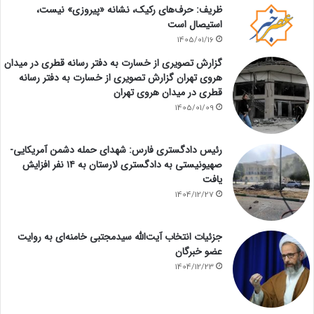
ظریف: حرف‌های رکیک، نشانه «پیروزی» نیست،
استیصال است
1405/01/16
گزارش تصویری از خسارت به دفتر رسانه قطری در میدان
هروی تهران گزارش تصویری از خسارت به دفتر رسانه
قطری در میدان هروی تهران
1405/01/09
رئیس دادگستری فارس: شهدای حمله دشمن آمریکایی-
صهیونیستی به دادگستری لارستان به ۱۴ نفر افزایش
یافت
1404/12/27
جزئیات انتخاب آیت‌الله سیدمجتبی خامنه‌ای به روایت
عضو خبرگان
1404/12/23