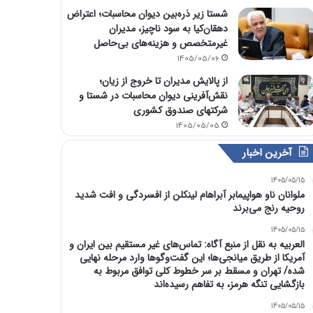
شستا زیر ذره‌بین دیوان محاسبات؛ اعتراض
دهقان‌کیا به سود ناچیز، مدیران
غیرمتخصص و هزینه‌های بی‌حاصل
1405/05/06
از پالایش مدیران تا خروج از زیان؛
نقش‌آفرینی دیوان محاسبات در شستا و
شرکتهای صندوق کشوری
1405/05/05
آخرین اخبار
1405/05/15
ملوانان ناو هواپیمابر آبراهام لینکلن از افسردگی و افت شدید
روحیه رنج می‌برند
1405/05/15
العربیه به نقل از منبع آگاه: تماس‌های غیر مستقیم بین ایران و
آمریکا از طریق میانجی‌ها؛ این گفت‌و‌گو‌ها وارد مرحله نهایی
شده/ تهران و مسقط بر سر خطوط کلی توافق مربوط به
بازگشایی تنگه هرمز، به تفاهم رسیده‌اند
1405/05/15