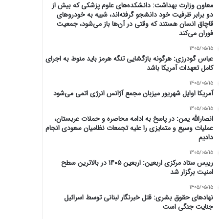
معاون وزارت بهداشت: دانشکده‌های علوم پزشکی که بیش از
دو برابر ظرفیت خود دانشجو گرفته‌اند، شبیه به خودرو‌های
قاچاق انسان هستند که وقتی در آن‌ها باز می‌شود، جمعیت
فوران می‌کند
1405/05/15
عباس گودرزی: هرگونه بازگشایی تنگه هرمز باید منوط به اجرای
کامل تعهدات آمریکا باشد
1405/05/15
آمریکا اوایل شهریور میزبان مجمع آژانس انرژی اتمی می‌شود
1405/05/15
انصارالله یمن: در پاسخ به ادامه محاصره و حملات عربستان،
عملیات وسیع و متمایزی را علیه تجمعات نظامیان سعودی انجام
دادیم
1405/05/15
رییس ستاد مرکزی اربعین: اربعین ۱۴۰۵ در بالاترین سطح
امنیت برگزار شد
1405/05/15
نهادهای حقوق بشری: قتل خبرنگار لبنانی توسط اسرائیل
جنایت جنگی است