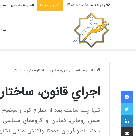
پنجشنبه, 15 مرداد 1405
آخرین خبرها
صفح
خانه
/
سیاست
/
اجراي قانون، ساختارشكني است؟!
اجراي قانون، ساختا
فیسبوک
توییتر
تنها چند ساعت بعد از مطرح کردن موضوع ب
لینکداین
حسن روحانی، فعالان و گروه‌های سیاسی 
اشتراک با ایمیل
دادند. اصولگرایان عمدتاً واکنش منفی نشا