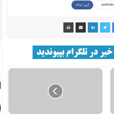
کپی لینک
فیسبوک
توییتر
لینکداین
اشتراک با ایمیل
چاپ