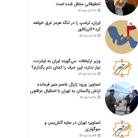
تحقیقاتی منتقل شده است
1405/03/23
ایران، ترامپ را در تنگه هرمز غرق خواهد
کرد+کاریکاتور
1405/02/17
وزیر ارتباطات: می‌گویند ایران به اینترنت
نیاز ندارد؛ این حرف را کجای دلم بگذارم؟
1405/02/07
تصاویر: ورود ژنرال عاصم منیر فرمانده
ارتش پاکستان به تهران با استقبال عراقچی
1405/01/26
تصاویر؛ تهران در سایه آتش‌بس و
سوگواری
1405/01/24