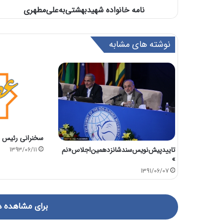
نامه‌ خانواده شهید‌بهشتی‌به‌علی‌مطهری‌
نوشته های مشابه
سخنرانی رئیس ج
تاییدپیش‌نویس‌سندشانزدهمین‌اجلاس«نم
1393/06/11
»
1391/06/07
برای مشاهده د