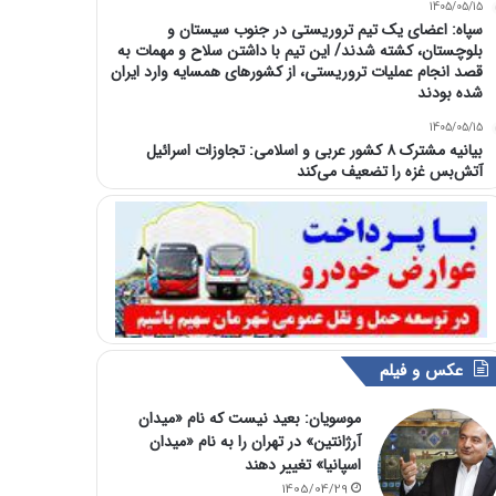
1405/05/15
سپاه: اعضای یک تیم تروریستی در جنوب سیستان و
بلوچستان، کشته شدند/ این تیم با داشتن سلاح و مهمات به
قصد انجام عملیات تروریستی، از کشورهای همسایه وارد ایران
شده بودند
1405/05/15
بیانیه مشترک ۸ کشور عربی و اسلامی: تجاوزات اسرائیل
آتش‌بس غزه را تضعیف می‌کند
عکس و فیلم
موسویان: بعید نیست که نام «میدان
آرژانتین» در تهران را به نام «میدان
اسپانیا» تغییر دهند
1405/04/29