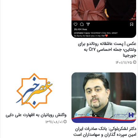
عکس | پست عاشقانه رونالدو برای
ولنتاین؛ جمله احساسی Cr7 به
جورجینا
1401/11/25
واکنش رویانیان به اظهارت علی دایی
1391/08/01
دکتر لشکربلوکی: بانک صادرات ایران
امین سپرده گذاران و سهامداران است