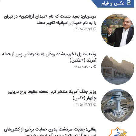
عکس و فیلم
موسویان: بعید نیست که نام «میدان آرژانتین» در تهران
را به نام «میدان اسپانیا» تغییر دهند
1405/04/29
وضعیت پل تخریب‌شده رودان به بندرعباس پس از حمله
آمریکا (+عکس)
1405/04/27
وزیر جنگ آمریکا منتشر کرد: لحظه سقوط برج دریایی
چابهار (عکس)
1405/04/26
بقائی: جنایت سردشت بدون حمایت برخی از کشورهای
غربی هرگز نمی‌توانست با آن ابعاد رخ دهد