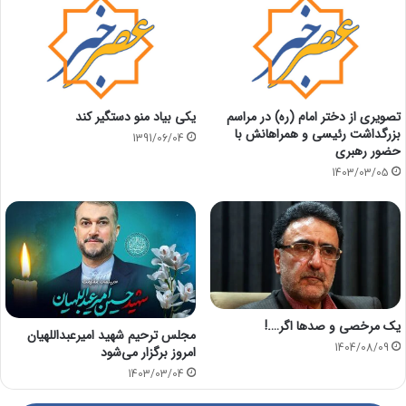
تصویری از دختر امام (ره) در مراسم
یکی بیاد منو دستگیر کند
بزرگداشت رئیسی و همراهانش با
1391/06/04
حضور رهبری
1403/03/05
یک مرخصی و صدها اگر….!
مجلس ترحیم شهید امیرعبداللهیان
1404/08/09
امروز برگزار می‌شود
1403/03/04