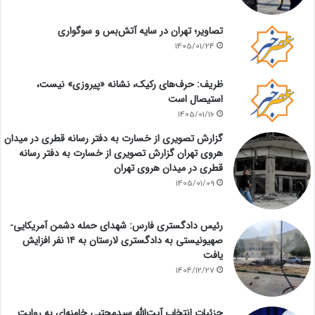
تصاویر؛ تهران در سایه آتش‌بس و سوگواری
1405/01/24
ظریف: حرف‌های رکیک، نشانه «پیروزی» نیست،
استیصال است
1405/01/16
گزارش تصویری از خسارت به دفتر رسانه قطری در میدان
هروی تهران گزارش تصویری از خسارت به دفتر رسانه
قطری در میدان هروی تهران
1405/01/09
رئیس دادگستری فارس: شهدای حمله دشمن آمریکایی-
صهیونیستی به دادگستری لارستان به ۱۴ نفر افزایش
یافت
1404/12/27
جزئیات انتخاب آیت‌الله سیدمجتبی خامنه‌ای به روایت