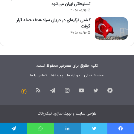
تسلیحاتی ایران می‌شود
1405/05/16
کشتی ترکیه‌ای در دریای سیاه هدف حمله قرار
گرفت
1405/05/16
کلیه حقوق برای عصرخبر محفوظ است.
صفحه اصلی
درباره ما
پیوندها
تماس با ما
فیسبوک
توییتر
یوتیوب
اینستاگرام
تلگرام
خوراک
تماس
با
طراحی سایت
و
بهینه‌سازی
:
نیکان‌تک
ما