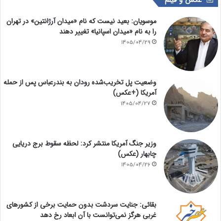
عکس و فیلم
موسویان: بعید نیست که نام «میدان آرژانتین» در تهران
را به نام «میدان اسپانیا» تغییر دهند
1405/04/29
وضعیت پل تخریب‌شده رودان به بندرعباس پس از حمله
آمریکا (+عکس)
1405/04/27
وزیر جنگ آمریکا منتشر کرد: لحظه سقوط برج دریایی
چابهار (عکس)
1405/04/26
بقائی: جنایت سردشت بدون حمایت برخی از کشورهای
غربی هرگز نمی‌توانست با آن ابعاد رخ دهد