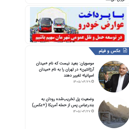
عکس و فیلم
موسویان: بعید نیست که نام «میدان
آرژانتین» در تهران را به نام «میدان
اسپانیا» تغییر دهند
1405/04/29
وضعیت پل تخریب‌شده رودان به
بندرعباس پس از حمله آمریکا (+عکس)
1405/04/27