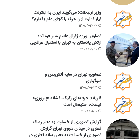
وزیر ارتباطات: می‌گویند ایران به اینترنت
نیاز ندارد؛ این حرف را کجای دلم بگذارم؟
1405/02/07
تصاویر: ورود ژنرال عاصم منیر فرمانده
ارتش پاکستان به تهران با استقبال عراقچی
1405/01/26
تصاویر؛ تهران در سایه آتش‌بس و
سوگواری
1405/01/24
ظریف: حرف‌های رکیک، نشانه «پیروزی»
نیست، استیصال است
1405/01/16
گزارش تصویری از خسارت به دفتر رسانه
قطری در میدان هروی تهران گزارش
تصویری از خسارت به دفتر رسانه قطری در