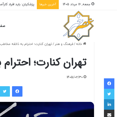
سامانه‌های تامین اجتما
جمعه, 16 مرداد 1405
آخرین خبرها
صفح
خانه
/
فرهنگ و هنر
/
تهران کنارت؛ احترام به ذائقه مخاطب
تهران کنارت؛ احترام
1405/02/30
فیسبوک
فیسبوک
توییتر
لینکداین
اشتراک با ایمیل