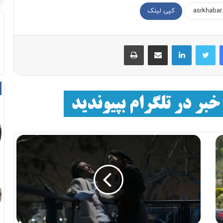
کپی لینک
فیسبوک
توییتر
لینکداین
اشتراک با ایمیل
چاپ