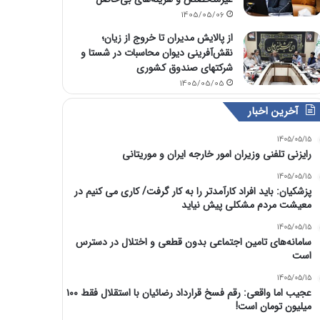
1405/05/06
از پالایش مدیران تا خروج از زیان؛
نقش‌آفرینی دیوان محاسبات در شستا و
شرکتهای صندوق کشوری
1405/05/05
آخرین اخبار
1405/05/15
رایزنی تلفنی وزیران امور خارجه ایران و موریتانی
1405/05/15
پزشکیان: باید افراد کارآمدتر را به کار گرفت/ کاری می کنیم در
معیشت مردم مشکلی پیش نیاید
1405/05/15
سامانه‌های تامین اجتماعی بدون قطعی و اختلال در دسترس
است
1405/05/15
عجیب اما واقعی: رقم فسخ قرارداد رضائیان با استقلال فقط ۱۰۰
میلیون تومان است!