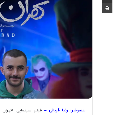
چاپ
عصرخبر؛ رضا قربانی –
فیلم سینمایی «تهران کن