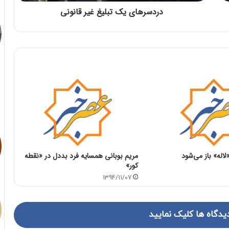
دردسرهای یک تبلیغ غیر قانونی
اله» باز می‌شود
مریم بوبانی همسایه فرد بددل در «نقطه
کور»
1394/11/07
یدگاه ها کلیک نمایید