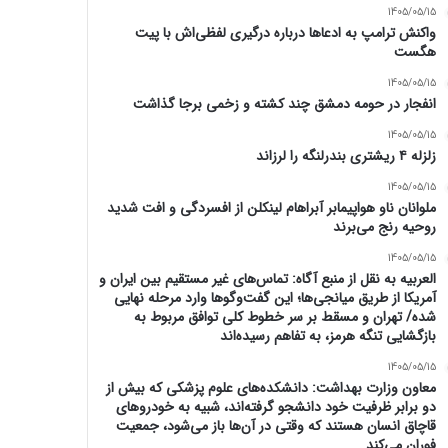
1405/05/15
واکنش ترامپ به ادعاها درباره درگیری لفظی‌اش با پیت
هگست
1405/05/15
انفجار در حومه دمشق چند کشته و زخمی برجا گذاشت
1405/05/15
زلزله ۴ ریشتری بندرلنگه را لرزاند
1405/05/15
ملوانان ناو هواپیمابر آبراهام لینکلن از افسردگی و افت شدید
روحیه رنج می‌برند
1405/05/15
العربیه به نقل از منبع آگاه: تماس‌های غیر مستقیم بین ایران و
آمریکا از طریق میانجی‌ها؛ این گفت‌و‌گو‌ها وارد مرحله نهایی
شده/ تهران و مسقط بر سر خطوط کلی توافق مربوط به
بازگشایی تنگه هرمز، به تفاهم رسیده‌اند
1405/05/15
معاون وزارت بهداشت: دانشکده‌های علوم پزشکی که بیش از
دو برابر ظرفیت خود دانشجو گرفته‌اند، شبیه به خودرو‌های
قاچاق انسان هستند که وقتی در آن‌ها باز می‌شود، جمعیت
فوران می‌کند