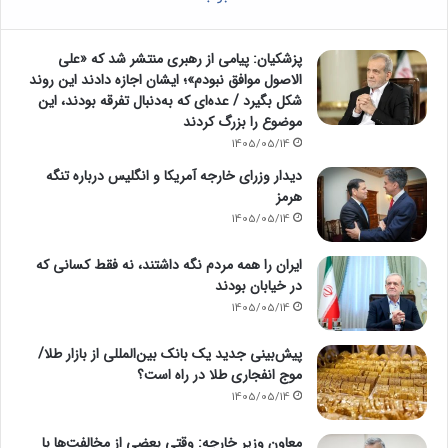
پزشکیان: پیامی از رهبری منتشر شد که «علی
الاصول موافق نبودم»؛ ایشان اجازه دادند این روند
شکل بگیرد / عده‌ای که به‌دنبال تفرقه بودند، این
موضوع را بزرگ کردند
1405/05/14
دیدار وزرای خارجه آمریکا و انگلیس درباره تنگه
هرمز
1405/05/14
ایران را همه مردم نگه داشتند، نه فقط کسانی که
در خیابان بودند
1405/05/14
پیش‌بینی جدید یک بانک بین‌المللی از بازار طلا/
موج انفجاری طلا در راه است؟
1405/05/14
معاون وزیر خارجه: وقتی بعضی از مخالفت‌ها با