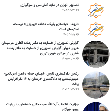
تصاویر؛ تهران در سایه آتش‌بس و سوگواری
1405/01/24
ظریف: حرف‌های رکیک، نشانه «پیروزی» نیست،
استیصال است
1405/01/16
گزارش تصویری از خسارت به دفتر رسانه قطری در میدان
هروی تهران گزارش تصویری از خسارت به دفتر رسانه
قطری در میدان هروی تهران
1405/01/09
رئیس دادگستری فارس: شهدای حمله دشمن آمریکایی-
صهیونیستی به دادگستری لارستان به ۱۴ نفر افزایش
یافت
1404/12/27
جزئیات انتخاب آیت‌الله سیدمجتبی خامنه‌ای به روایت
عضو خبرگان