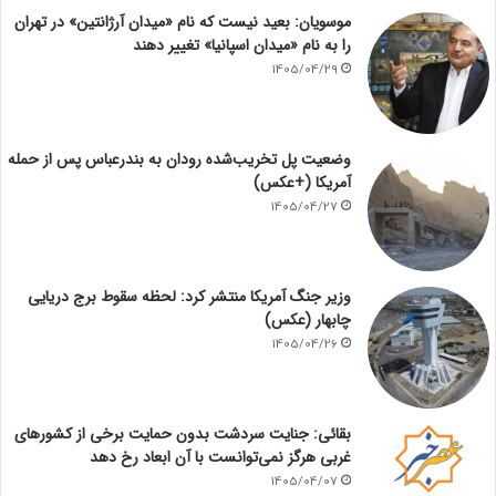
موسویان: بعید نیست که نام «میدان آرژانتین» در تهران
را به نام «میدان اسپانیا» تغییر دهند
1405/04/29
وضعیت پل تخریب‌شده رودان به بندرعباس پس از حمله
آمریکا (+عکس)
1405/04/27
وزیر جنگ آمریکا منتشر کرد: لحظه سقوط برج دریایی
چابهار (عکس)
1405/04/26
بقائی: جنایت سردشت بدون حمایت برخی از کشورهای
غربی هرگز نمی‌توانست با آن ابعاد رخ دهد
1405/04/07