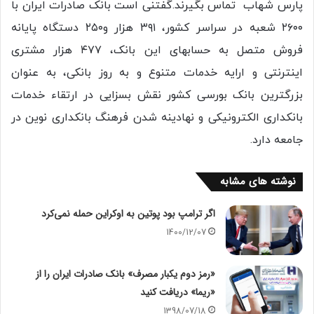
پارس شهاب تماس بگیرند.گفتنی است بانک صادرات ایران با
٢٦٠٠ شعبه در سراسر کشور، ٣٩١ هزار و٢٥٠ دستگاه پایانه
فروش متصل به حسابهای این بانک، ٤٧٧ هزار مشتری
اینترنتی و ارایه خدمات متنوع و به روز بانکی، به عنوان
بزرگترین بانک بورسی کشور نقش بسزایی در ارتقاء خدمات
بانکداری الکترونیکی و نهادینه شدن فرهنگ بانکداری نوین در
جامعه دارد.
نوشته های مشابه
اگر ترامپ بود پوتین به اوکراین حمله نمی‌کرد
1400/12/07
«رمز دوم یکبار مصرف» بانک صادرات ایران را از
«ریما» دریافت کنید
1398/07/18