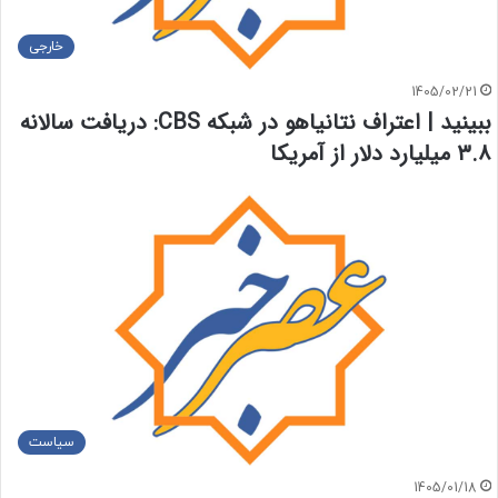
خارجی
1405/02/21
ببینید | اعتراف نتانیاهو در شبکه CBS: دریافت سالانه
۳.۸ میلیارد دلار از آمریکا
سیاست
1405/01/18