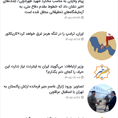
پیام ولایتی به مناسب سالگرد شهید طهرانچی/ جنگ‌های
اخیر نشان داد که خطوط مقدم دفاع ملی، به
آزمایشگاه‌های تحقیقاتی منتقل شده است
1405/03/23
ایران، ترامپ را در تنگه هرمز غرق خواهد کرد+کاریکاتور
1405/02/17
وزیر ارتباطات: می‌گویند ایران به اینترنت نیاز ندارد؛ این
حرف را کجای دلم بگذارم؟
1405/02/07
تصاویر: ورود ژنرال عاصم منیر فرمانده ارتش پاکستان به
تهران با استقبال عراقچی
1405/01/26