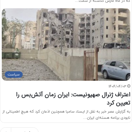
که در ماه مارس گذشته از سمت…
سیاست
1404/04/03
اعتراف ژنرال صهیونیست: ایران زمان آتش‌بس را
تعیین کرد
به گزارش عصر خبر به نقل از ایسنا، سامیا همچنین اذعان کرد که هیچ اطمینانی از
نابودی برنامه هسته‌ای ایران…