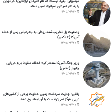
موسویان: بعید نیست که نام «میدان آرژانتین» در تهران
را به نام «میدان اسپانیا» تغییر دهند
1405/04/29
وضعیت پل تخریب‌شده رودان به بندرعباس پس از حمله
آمریکا (+عکس)
1405/04/27
وزیر جنگ آمریکا منتشر کرد: لحظه سقوط برج دریایی
چابهار (عکس)
1405/04/26
بقائی: جنایت سردشت بدون حمایت برخی از کشورهای
غربی هرگز نمی‌توانست با آن ابعاد رخ دهد
1405/04/07