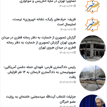
تصاویر؛ تهران در سایه آتش‌بس و سوگواری
1405/01/24
ظریف: حرف‌های رکیک، نشانه «پیروزی» نیست،
استیصال است
1405/01/16
گزارش تصویری از خسارت به دفتر رسانه قطری در میدان
هروی تهران گزارش تصویری از خسارت به دفتر رسانه
قطری در میدان هروی تهران
1405/01/09
رئیس دادگستری فارس: شهدای حمله دشمن آمریکایی-
صهیونیستی به دادگستری لارستان به ۱۴ نفر افزایش
یافت
1404/12/27
جزئیات انتخاب آیت‌الله سیدمجتبی خامنه‌ای به روایت
عضو خبرگان