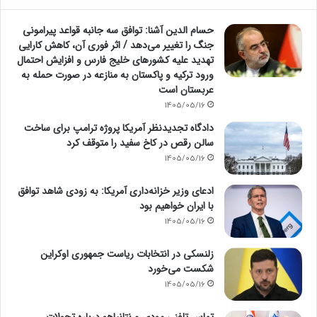
حسام الدین آشنا: توافق سه جانبه قواعد پیرامونی
جنگ را تغییر می‌دهد / اثر فوری آن، کاهش کارایی
تهدید علیه کشور‌های خلیج فارس و افزایش احتمال
ورود ترکیه و پاکستان به منازعه در صورت حمله به
عربستان است
1405/05/16
دادگاه تجدیدنظر آمریکا پروژه ترامپ برای ساخت
سالن رقص در کاخ سفید را متوقف کرد
1405/05/16
ادعای وزیر خزانه‌داری آمریکا: به زودی شاهد توافق
با ایران خواهیم بود
1405/05/16
زلنسکی در انتخابات ریاست جمهوری اوکراین
شکست می‌خورد
1405/05/16
تماس تلفنی مودی و نتانیاهو درباره تحولات