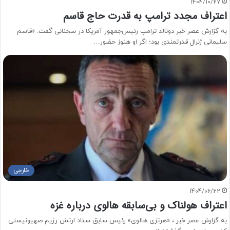
1404/10/27
اعتراف مجدد ترامپ به قدرت حاج قاسم
به گزارش عصر خبر دونالد ترامپ رئیس‌جمهور آمریکا در سخنانی گفت: «قاسم
سلیمانی ژنرال قدرتمندی بود؛ اگر او هنوز حضور…
خارجی
1404/06/22
اعتراف هولناک و بی‌سابقه هالوی درباره غزه
به گزارش عصر خبر ، «هرتزی هالوی» رئیس سابق ستاد ارتش رژیم صهیونیستی