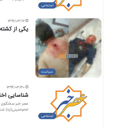
اجتماعی
1396/03/17
یکی از کشته
سیاست
1394/03/30
شناسایی اخلا
عصر خبر:سخنگوی وز
امام‌خمینی(ره) شن
اجتماعی