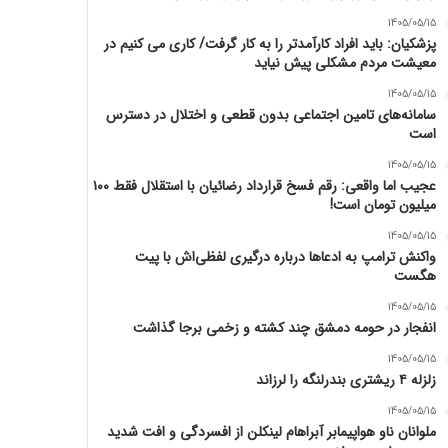
1405/05/15
پزشکیان: باید افراد کارآمدتر را به کار گرفت/ کاری می کنیم در
معیشت مردم مشکلی پیش نیاید
1405/05/15
سامانه‌های تامین اجتماعی بدون قطعی و اختلال در دسترس
است
1405/05/15
عجیب اما واقعی: رقم فسخ قرارداد رضائیان با استقلال فقط ۱۰۰
میلیون تومان است!
1405/05/15
واکنش ترامپ به ادعاها درباره درگیری لفظی‌اش با پیت
هگست
1405/05/15
انفجار در حومه دمشق چند کشته و زخمی برجا گذاشت
1405/05/15
زلزله ۴ ریشتری بندرلنگه را لرزاند
1405/05/15
ملوانان ناو هواپیمابر آبراهام لینکلن از افسردگی و افت شدید