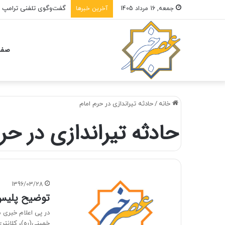
گفت‌وگوی تلفنی ترامپ و 
جمعه, 16 مرداد 1405
آخرین خبرها
صفح
خانه
/
حادثه تیراندازی در حرم امام
حادثه تیراندازی در حرم
1396/03/28
توضیح پلیس 
در پی اعلام خبری م
خمینی(ره)، کلانتری 205 صح