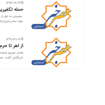
1393/03/19
حمله تکفیریه
عصرخبر به نقل از 
مرقد امام راحل(ره
اجتماعی
1391/03/07
از اهر تا حرم
هادی علیپور فرمان
خبرنگاران گفت: 
اجتماعی