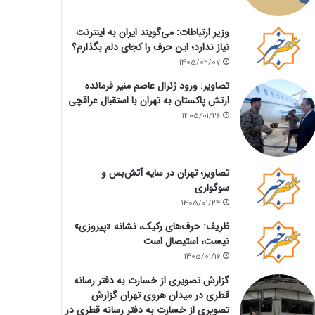
وزیر ارتباطات: می‌گویند ایران به اینترنت
نیاز ندارد؛ این حرف را کجای دلم بگذارم؟
1405/02/07
تصاویر: ورود ژنرال عاصم منیر فرمانده
ارتش پاکستان به تهران با استقبال عراقچی
1405/01/26
تصاویر؛ تهران در سایه آتش‌بس و
سوگواری
1405/01/24
ظریف: حرف‌های رکیک، نشانه «پیروزی»
نیست، استیصال است
1405/01/16
گزارش تصویری از خسارت به دفتر رسانه
قطری در میدان هروی تهران گزارش
تصویری از خسارت به دفتر رسانه قطری در