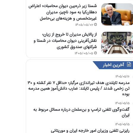
شستا زیر ذره‌بین دیوان محاسبات؛ اعتراض
دهقان‌کیا به سود ناچیز، مدیران
غیرمتخصص و هزینه‌های بی‌حاصل
1405/05/06
از پالایش مدیران تا خروج از زیان؛
نقش‌آفرینی دیوان محاسبات در شستا و
شرکتهای صندوق کشوری
1405/05/05
آخرین اخبار
1405/05/16
مدرسه تایلندی هدف تیراندازی مرگبار؛ حداقل ۷ نفر کشته و ۳۰
تن زخمی شدند / پلیس تایلند: ضارب دانش‌آموز همین مدرسه
بوده
1405/05/15
گفت‌وگوی تلفنی ترامپ و بن‌سلمان درباره مسائل مربوط به
ایران
1405/05/15
رایزنی تلفنی وزیران امور خارجه ایران و موریتانی