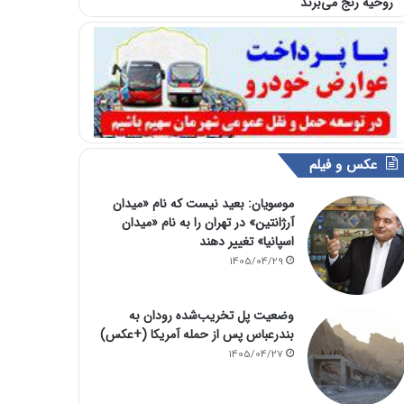
روحیه رنج می‌برند
عکس و فیلم
موسویان: بعید نیست که نام «میدان
آرژانتین» در تهران را به نام «میدان
اسپانیا» تغییر دهند
1405/04/29
وضعیت پل تخریب‌شده رودان به
بندرعباس پس از حمله آمریکا (+عکس)
1405/04/27