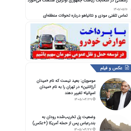
زلنسکی در انتخابات ریاست جمهوری اوکراین شکست می‌خورد
1405/05/16
تماس تلفنی مودی و نتانیاهو درباره تحولات منطقه‌ای
عکس و فیلم
موسویان: بعید نیست که نام «میدان
آرژانتین» در تهران را به نام «میدان
اسپانیا» تغییر دهند
1405/04/29
وضعیت پل تخریب‌شده رودان به
بندرعباس پس از حمله آمریکا (+عکس)
1405/04/27