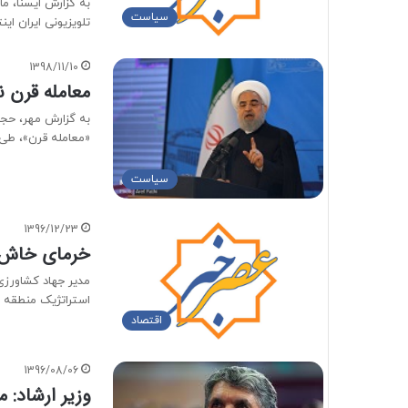
به گزارش ایسنا، م
سیاست
تلویزیونی ایران ای
1398/11/10
معامله قرن 
به گزارش مهر، حج
«معامله قرن»، طی
سیاست
1396/12/23
خرمای خاش 
مدیر جهاد کشاورز
استراتژیک منطقه
اقتصاد
1396/08/06
وزیر ارشاد: 