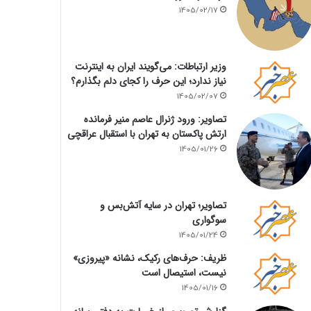
1405/02/17
وزیر ارتباطات: می‌گویند ایران به اینترنت
نیاز ندارد؛ این حرف را کجای دلم بگذارم؟
1405/02/07
تصاویر: ورود ژنرال عاصم منیر فرمانده
ارتش پاکستان به تهران با استقبال عراقچی
1405/01/26
تصاویر؛ تهران در سایه آتش‌بس و
سوگواری
1405/01/24
ظریف: حرف‌های رکیک، نشانه «پیروزی»
نیست، استیصال است
1405/01/16