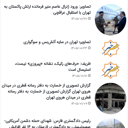
تصاویر: ورود ژنرال عاصم منیر فرمانده ارتش پاکستان به
تهران با استقبال عراقچی
1405/01/26
تصاویر؛ تهران در سایه آتش‌بس و سوگواری
1405/01/24
ظریف: حرف‌های رکیک، نشانه «پیروزی» نیست،
استیصال است
1405/01/16
گزارش تصویری از خسارت به دفتر رسانه قطری در میدان
هروی تهران گزارش تصویری از خسارت به دفتر رسانه
قطری در میدان هروی تهران
1405/01/09
رئیس دادگستری فارس: شهدای حمله دشمن آمریکایی-
صهیونیستی به دادگستری لارستان به ۱۴ نفر افزایش