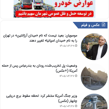
عکس و فیلم
موسویان: بعید نیست که نام «میدان آرژانتین» در تهران
را به نام «میدان اسپانیا» تغییر دهند
1405/04/29
وضعیت پل تخریب‌شده رودان به بندرعباس پس از حمله
آمریکا (+عکس)
1405/04/27
وزیر جنگ آمریکا منتشر کرد: لحظه سقوط برج دریایی
چابهار (عکس)
1405/04/26