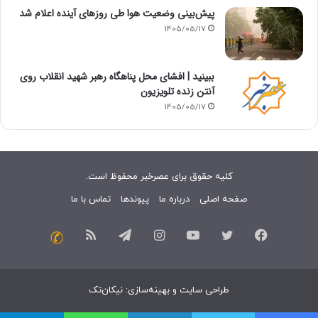
پیش‌بینی وضعیت هوا طی روزهای آینده اعلام شد
1405/05/17
ببینید | افشای محل پناهگاه‌ رهبر شهید انقلاب روی
آنتن زنده تلویزیون
1405/05/17
کلیه حقوق برای عصرخبر محفوظ است.
صفحه اصلی
درباره ما
پیوندها
تماس با ما
فیسبوک
توییتر
یوتیوب
اینستاگرام
تلگرام
خوراک
تماس
با
طراحی سایت
و
بهینه‌سازی
:
نیکان‌تک
ما