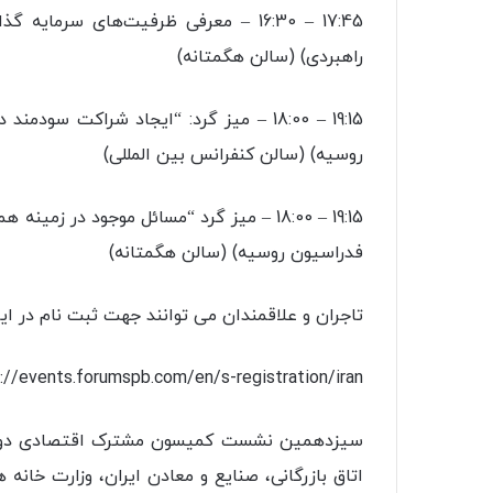
17:45 – 16:30 – معرفی ظرفیت‌های سر
راهبردی) (سالن هگمتانه)
19:15 – 18:00 – میز گرد: “ایجاد شراکت س
روسیه) (سالن کنفرانس بین المللی)
19:15 – 18:00 – میز گرد “مسائل موجود در 
فدراسیون روسیه) (سالن هگمتانه)
تاجران و علاقمندان می توانند جهت ثبت نام در ای
://events.forumspb.com/en/s-registration/iran
سیزدهمین نشست کمیسون مشترک اقتصادی دو کش
اتاق بازرگانی، صنایع و معادن ایران، وزارت خان