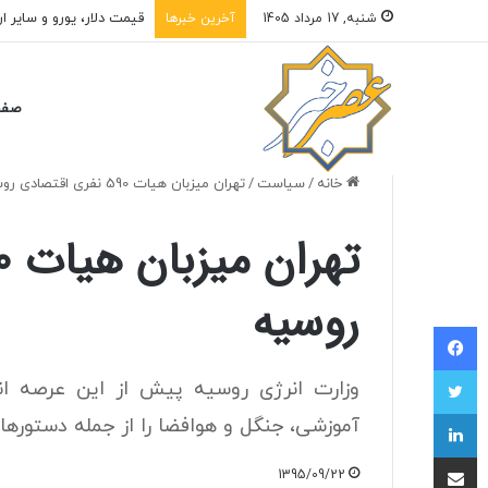
قیمت دلار، یورو و سایر ارزها امروز ۱۷ مردادماه ۱۴۰۵/ دلار نزدیک به ۶ هزار تومان
شنبه, 17 مرداد 1405
آخرین خبرها
صفح
خانه
/
سیاست
/
تهران میزبان هیات 590 نفری اقتصادی روسیه
روسیه
فیسبوک
توییتر
وزارت انرژی روسیه پیش از این عرصه انر
لینکداین
آموزشی، جنگل و هوافضا را از جمله دستورهای
اشتراک با ایمیل
1395/09/22