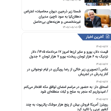
1405/05/06
شستا زیر ذره‌بین دیوان محاسبات؛ اعتراض
دهقان‌کیا به سود ناچیز، مدیران
غیرمتخصص و هزینه‌های بی‌حاصل
1405/05/06
آخرین اخبار
1405/05/17
قیمت دلار، یورو و سایر ارزها امروز ۱۷ مردادماه ۱۴۰۵/ دلار
نزدیک به ۶ هزار تومان ریخت؛ یورو ۷ هزار تومان + جدول
1405/05/17
عکس | تصویری زیر خاکی از رضا رویگری در ایام نوجوانی در
کنار پدرش در تجریش
1405/05/17
اسحاق‌ دار: به حضور در مراسم امضای توافق مکه افتخار می‌کنم
/ امیدواریم که منجر به صلح و ثبات منطقه‌ای شود
1405/05/17
رویترز: آمریکا فروش بیش از پنج هزار موشک پاتریوت به چند
کشور عربی را تائید کرد