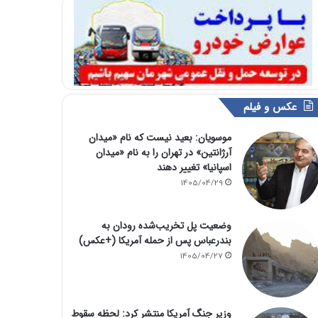
عکس و فیلم
موسویان: بعید نیست که نام «میدان
آرژانتین» در تهران را به نام «میدان
اسپانیا» تغییر دهند
1405/04/29
وضعیت پل تخریب‌شده رودان به
بندرعباس پس از حمله آمریکا (+عکس)
1405/04/27
وزیر جنگ آمریکا منتشر کرد: لحظه سقوط