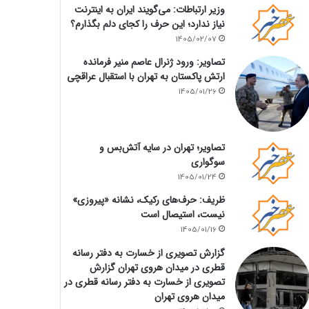
وزیر ارتباطات: می‌گویند ایران به اینترنت
نیاز ندارد؛ این حرف را کجای دلم بگذارم؟
1405/02/07
تصاویر: ورود ژنرال عاصم منیر فرمانده
ارتش پاکستان به تهران با استقبال عراقچی
1405/01/26
تصاویر؛ تهران در سایه آتش‌بس و
سوگواری
1405/01/24
ظریف: حرف‌های رکیک، نشانه «پیروزی»
نیست، استیصال است
1405/01/16
گزارش تصویری از خسارت به دفتر رسانه
قطری در میدان هروی تهران گزارش
تصویری از خسارت به دفتر رسانه قطری در
میدان هروی تهران