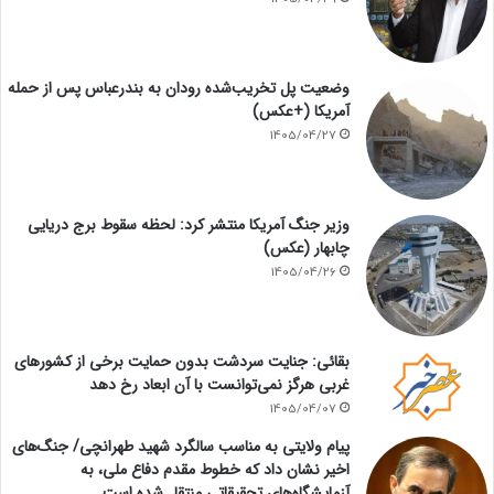
وضعیت پل تخریب‌شده رودان به بندرعباس پس از حمله
آمریکا (+عکس)
1405/04/27
وزیر جنگ آمریکا منتشر کرد: لحظه سقوط برج دریایی
چابهار (عکس)
1405/04/26
بقائی: جنایت سردشت بدون حمایت برخی از کشورهای
غربی هرگز نمی‌توانست با آن ابعاد رخ دهد
1405/04/07
پیام ولایتی به مناسب سالگرد شهید طهرانچی/ جنگ‌های
اخیر نشان داد که خطوط مقدم دفاع ملی، به
آزمایشگاه‌های تحقیقاتی منتقل شده است