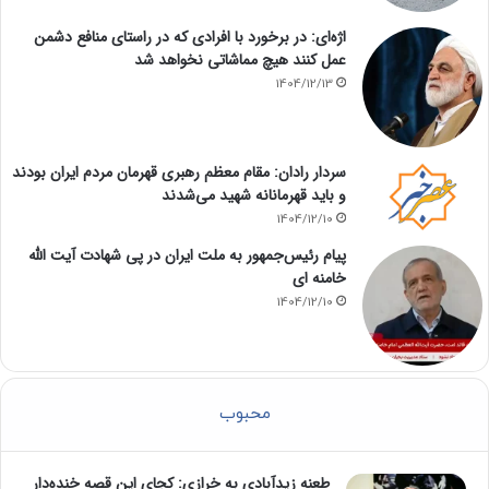
اژه‌ای: در برخورد با افرادی که در راستای منافع دشمن
عمل کنند هیچ مماشاتی نخواهد شد
1404/12/13
سردار رادان: مقام معظم رهبری قهرمان مردم ایران بودند
و باید قهرمانانه شهید می‌شدند
1404/12/10
پیام رئیس‌جمهور به ملت ایران در پی شهادت آیت الله
خامنه ای
1404/12/10
محبوب
طعنه زیدآبادی به خرازی: کجای این قصه خنده‌دار