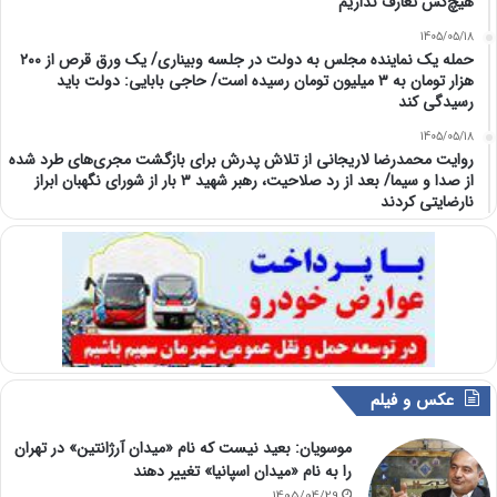
هیچ‌کس تعارف نداریم
1405/05/18
حمله یک نماینده مجلس به دولت در جلسه وبیناری/ یک ورق قرص از ۲۰۰
هزار تومان به ۳ میلیون تومان رسیده است/ حاجی بابایی: دولت باید
رسیدگی کند
1405/05/18
روایت محمدرضا لاریجانی از تلاش پدرش برای بازگشت مجری‌های طرد شده
از صدا و سیما/ بعد از رد صلاحیت، رهبر شهید ۳ بار از شورای نگهبان ابراز
نارضایتی کردند
عکس و فیلم
موسویان: بعید نیست که نام «میدان آرژانتین» در تهران
را به نام «میدان اسپانیا» تغییر دهند
1405/04/29