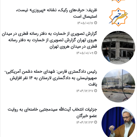
ظریف: حرف‌های رکیک، نشانه «پیروزی» نیست،
استیصال است
1405/01/16
گزارش تصویری از خسارت به دفتر رسانه قطری در میدان
هروی تهران گزارش تصویری از خسارت به دفتر رسانه
قطری در میدان هروی تهران
1405/01/09
رئیس دادگستری فارس: شهدای حمله دشمن آمریکایی-
صهیونیستی به دادگستری لارستان به ۱۴ نفر افزایش
یافت
1404/12/27
جزئیات انتخاب آیت‌الله سیدمجتبی خامنه‌ای به روایت
عضو خبرگان
1404/12/23