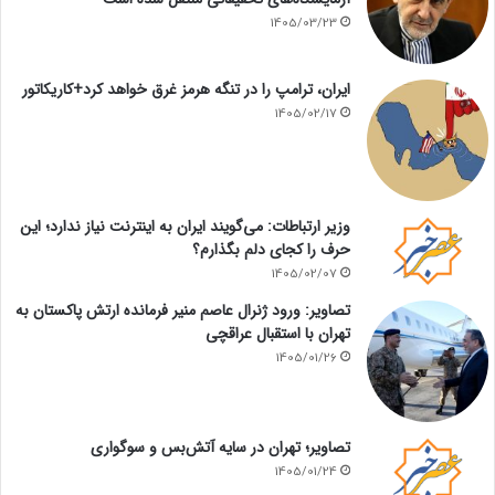
1405/03/23
ایران، ترامپ را در تنگه هرمز غرق خواهد کرد+کاریکاتور
1405/02/17
وزیر ارتباطات: می‌گویند ایران به اینترنت نیاز ندارد؛ این
حرف را کجای دلم بگذارم؟
1405/02/07
تصاویر: ورود ژنرال عاصم منیر فرمانده ارتش پاکستان به
تهران با استقبال عراقچی
1405/01/26
تصاویر؛ تهران در سایه آتش‌بس و سوگواری
1405/01/24