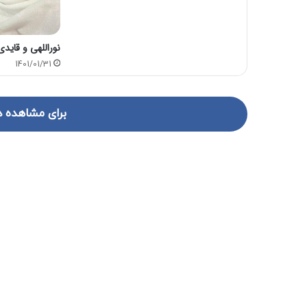
نوراللهی و قای
1401/01/31
برای مشاهده د