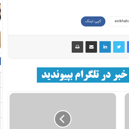
کپی لینک
فیسبوک
توییتر
لینکداین
اشتراک با ایمیل
چاپ