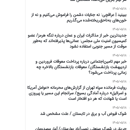
1405/05/18
ببینید | عراقچی: نه جنایات دشمن را فراموش می‌کنیم و نه از
خون‌های به‌ناحق‌ریخته‌شده می‌گذریم
1405/05/18
جدیدترین خبر از مذاکرات ایران و عمان درباره تنگه هرمز/ عضو
کمیسیون امنیت ملی مجلس: عمانی‌ها پذیرفته‌اند که به‌طور
موقت از مسیر جنوبی استفاده نشود
1405/05/18
خبر مهم تامین‌اجتماعی درباره پرداخت معوقات فروردین و
اردیبهشت بازنشستگان/ معوقات بازنشستگان بالاخره چه
زمانی پرداخت می‌شود؟
1405/05/18
روایت فرمانده سپاه تهران از گزارش‌های محرمانه «عوامل آمریکا
و اسرائیل» درباره آمادگی بسیج/ سرانجام این مسیر یا پیروزی
است یا شهادت که هر دو افتخار است
1405/05/18
شوک قبوض آب و برق در تابستان / علت مشخص شد
1405/05/18
حریق در شهرک صنعتی نصیرآباد بهارستان/ آمار مصدومان