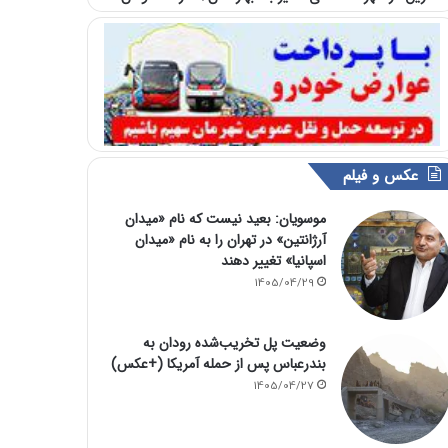
عکس و فیلم
موسویان: بعید نیست که نام «میدان
آرژانتین» در تهران را به نام «میدان
اسپانیا» تغییر دهند
1405/04/29
وضعیت پل تخریب‌شده رودان به
بندرعباس پس از حمله آمریکا (+عکس)
1405/04/27