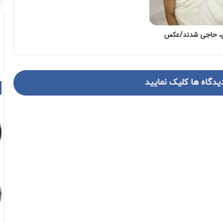
دی، حاجی شدند/عکس
یدگاه ها کلیک نمایید