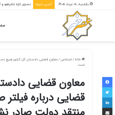
حق انتخاب، نخستین قر
یکشنبه, 18 مرداد 1405
آخرین خبرها
صفح
خانه
/
اجتماعی
/
معاون قضایی دادستان کل كشور:هیچ دستور
است
فیسبوک
معاون قضایی دادستا
توییتر
قضایی درباره فیلتر 
لینکداین
منتقد دولت صادر ن
اشتراک با ایمیل