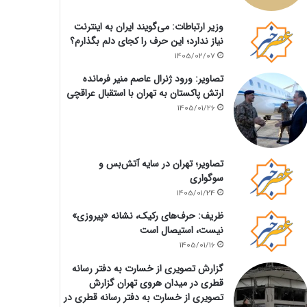
وزیر ارتباطات: می‌گویند ایران به اینترنت
نیاز ندارد؛ این حرف را کجای دلم بگذارم؟
1405/02/07
تصاویر: ورود ژنرال عاصم منیر فرمانده
ارتش پاکستان به تهران با استقبال عراقچی
1405/01/26
تصاویر؛ تهران در سایه آتش‌بس و
سوگواری
1405/01/24
ظریف: حرف‌های رکیک، نشانه «پیروزی»
نیست، استیصال است
1405/01/16
گزارش تصویری از خسارت به دفتر رسانه
قطری در میدان هروی تهران گزارش
تصویری از خسارت به دفتر رسانه قطری در