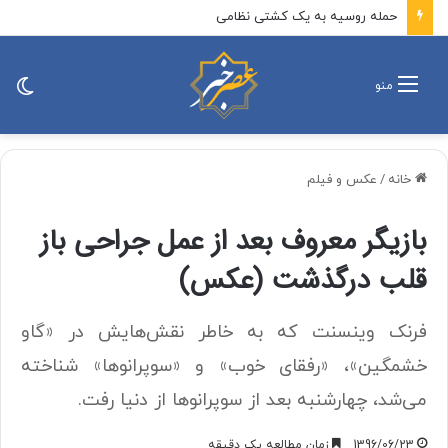
حمله روسیه به یک کشتی نظامی
تغی
منو
پو
خانه
/
عکس و فیلم
بازیگر معروف بعد از عمل جراحی باز
قلب درگذشت (عكس)
فرنک وینسنت که به خاطر نقش‌هایش در «گاو
خشمگین»، «رفقای خوب» و «سوپرانوها» شناخته
می‌شد، چهارشنبه بعد از سوپرانوها از دنیا رفت.
1396/06/23
زمان مطالعه یک دقیقه