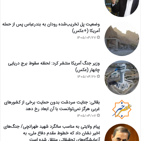
وضعیت پل تخریب‌شده رودان به بندرعباس پس از حمله
آمریکا (+عکس)
1405/04/27
وزیر جنگ آمریکا منتشر کرد: لحظه سقوط برج دریایی
چابهار (عکس)
1405/04/26
بقائی: جنایت سردشت بدون حمایت برخی از کشورهای
غربی هرگز نمی‌توانست با آن ابعاد رخ دهد
1405/04/07
پیام ولایتی به مناسب سالگرد شهید طهرانچی/ جنگ‌های
اخیر نشان داد که خطوط مقدم دفاع ملی، به
آزمایشگاه‌های تحقیقاتی منتقل شده است