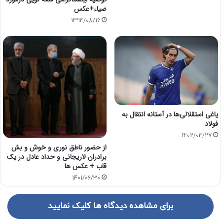
ضیاء+عکس
1394/08/16
یاغی استقلالی‌ها در آستانه انتقال به
فولاد
1402/04/27
از حضور ناطق نوری و خوش و بش
برادران لاریجانی و حداد عادل در یک
قاب + عکس ها
1401/06/30
برای مشاهده دیدگاه ها کلیک نمایید