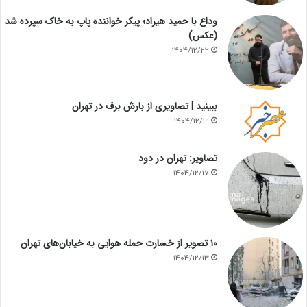
وداع با حمید هیراد؛ پیکر خواننده پاپ به خاک سپرده شد
(عکس)
1404/12/22
ببینید | تصاویری از بارش برف در تهران
1404/12/19
تصاویر: تهران در دود
1404/12/17
۱۰ تصویر از خسارت حمله هوایی به خیابان‌های تهران
1404/12/13