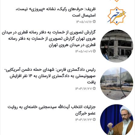
ظریف: حرف‌های رکیک، نشانه «پیروزی» نیست،
استیصال است
1405/01/16
گزارش تصویری از خسارت به دفتر رسانه قطری در میدان
هروی تهران گزارش تصویری از خسارت به دفتر رسانه
قطری در میدان هروی تهران
1405/01/09
رئیس دادگستری فارس: شهدای حمله دشمن آمریکایی-
صهیونیستی به دادگستری لارستان به ۱۴ نفر افزایش
یافت
1404/12/27
جزئیات انتخاب آیت‌الله سیدمجتبی خامنه‌ای به روایت
عضو خبرگان
1404/12/23