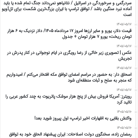
سردرگمی و سرخوردگی در اسرائیل / نتانیاهو نمی‌داند جنگ تمام شده یا باید
آماده نبرد سنگین باشد / توافق ترامپ با ایران بزرگ‌ترین شکست برای تل‌آویو
است
1405/05/17
قیمت دلار، یورو و سایر ارزها امروز ۱۷ مردادماه ۱۴۰۵/ دلار نزدیک به ۶ هزار
تومان ریخت؛ یورو ۷ هزار تومان + جدول
1405/05/17
عکس | تصویری زیر خاکی از رضا رویگری در ایام نوجوانی در کنار پدرش در
تجریش
1405/05/17
اسحاق‌ دار: به حضور در مراسم امضای توافق مکه افتخار می‌کنم / امیدواریم
که منجر به صلح و ثبات منطقه‌ای شود
1405/05/17
رویترز: آمریکا فروش بیش از پنج هزار موشک پاتریوت به چند کشور عربی را
تائید کرد
1405/05/16
واکنش بقایی به اظهارات اخیر ترامپ؛ اول پیروز شوید بعد!
1405/05/16
رمضان زاده، سخنگوی دولت اصلاحات: ایران پیشنهاد الحاق خود به توافق