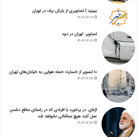
ببینید | تصاویری از بارش برف در تهران
1404/12/19
تصاویر: تهران در دود
1404/12/17
۱۰ تصویر از خسارت حمله هوایی به خیابان‌های تهران
1404/12/13
اژه‌ای: در برخورد با افرادی که در راستای منافع دشمن
عمل کنند هیچ مماشاتی نخواهد شد
1404/12/13