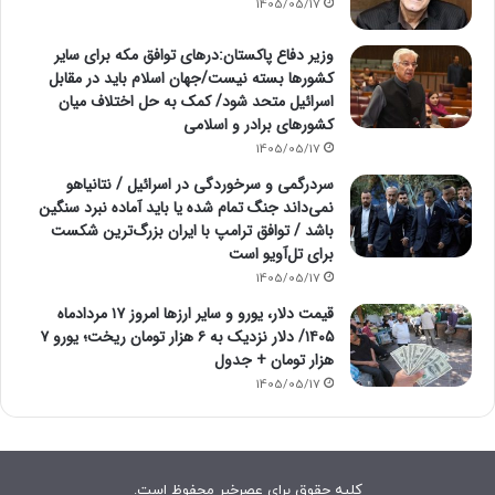
1405/05/17
وزیر دفاع پاکستان:درهای توافق مکه برای سایر
کشورها بسته نیست/جهان اسلام باید در مقابل
اسرائیل متحد شود/ کمک به حل اختلاف میان
کشورهای برادر و اسلامی
1405/05/17
سردرگمی و سرخوردگی در اسرائیل / نتانیاهو
نمی‌داند جنگ تمام شده یا باید آماده نبرد سنگین
باشد / توافق ترامپ با ایران بزرگ‌ترین شکست
برای تل‌آویو است
1405/05/17
قیمت دلار، یورو و سایر ارزها امروز ۱۷ مردادماه
۱۴۰۵/ دلار نزدیک به ۶ هزار تومان ریخت؛ یورو ۷
هزار تومان + جدول
1405/05/17
کلیه حقوق برای عصرخبر محفوظ است.