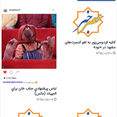
کنایه فردوسی‌پور به لغو کنسرت‌های
مشهد در «نود»
1395/06/30
لباس پيشنهادي جناب خان براي
المپيك (عكس)
1395/05/07