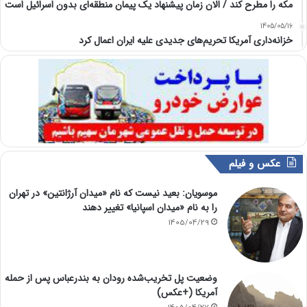
مکه را مطرح کند / الان زمان پیشنهاد یک پیمان منطقه‌ای بدون اسرائیل است
1405/05/16
خزانه‌داری آمریکا تحریم‌های جدیدی علیه ایران اعمال کرد
عکس و فیلم
موسویان: بعید نیست که نام «میدان آرژانتین» در تهران
را به نام «میدان اسپانیا» تغییر دهند
1405/04/29
وضعیت پل تخریب‌شده رودان به بندرعباس پس از حمله
آمریکا (+عکس)