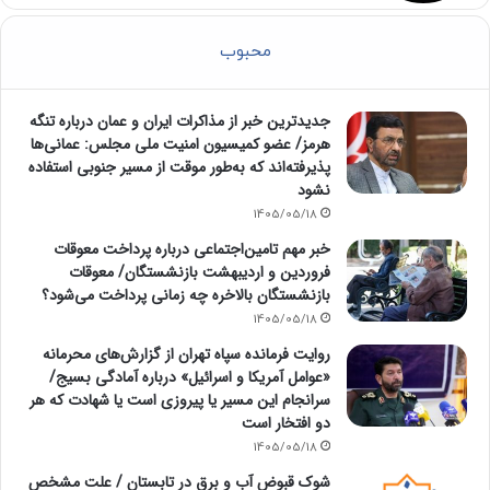
محبوب
جدیدترین خبر از مذاکرات ایران و عمان درباره تنگه
هرمز/ عضو کمیسیون امنیت ملی مجلس: عمانی‌ها
پذیرفته‌اند که به‌طور موقت از مسیر جنوبی استفاده
نشود
1405/05/18
خبر مهم تامین‌اجتماعی درباره پرداخت معوقات
فروردین و اردیبهشت بازنشستگان/ معوقات
بازنشستگان بالاخره چه زمانی پرداخت می‌شود؟
1405/05/18
روایت فرمانده سپاه تهران از گزارش‌های محرمانه
«عوامل آمریکا و اسرائیل» درباره آمادگی بسیج/
سرانجام این مسیر یا پیروزی است یا شهادت که هر
دو افتخار است
1405/05/18
شوک قبوض آب و برق در تابستان / علت مشخص