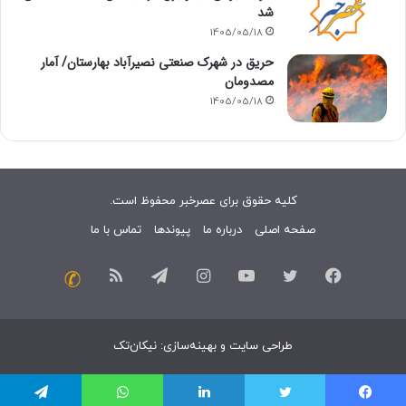
شد
1405/05/18
حریق در شهرک صنعتی نصیرآباد بهارستان/ آمار
مصدومان
1405/05/18
کلیه حقوق برای عصرخبر محفوظ است.
صفحه اصلی
درباره ما
پیوندها
تماس با ما
فیسبوک
توییتر
یوتیوب
اینستاگرام
تلگرام
خوراک
تماس
با
طراحی سایت
و
بهینه‌سازی
:
نیکان‌تک
ما