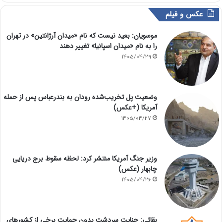
عکس و فیلم
موسویان: بعید نیست که نام «میدان آرژانتین» در تهران
را به نام «میدان اسپانیا» تغییر دهند
1405/04/29
وضعیت پل تخریب‌شده رودان به بندرعباس پس از حمله
آمریکا (+عکس)
1405/04/27
وزیر جنگ آمریکا منتشر کرد: لحظه سقوط برج دریایی
چابهار (عکس)
1405/04/26
بقائی: جنایت سردشت بدون حمایت برخی از کشورهای