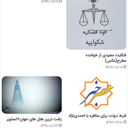
1393/09/17
شکایت مجیدی از خواننده
مطرح(عکس)
1402/07/06
شرط دولت برای مناظره با احمدی‌نژاد
زشت ترین هتل های جهان+تصاویر
1392/09/12
1391/08/23