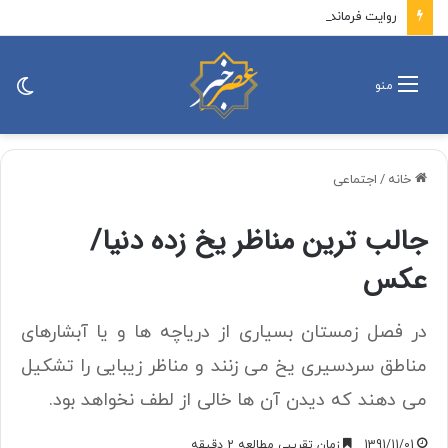
روایت فرمانده سپاه تهران از گزارش‌های محرمانه «عوامل آمریکا و اسرائیل» درباره آمادگی بسیج/ سرانجام این مسیر یا پیروزی است یا شهادت که هر دو افتخار است
تغی
منو
پو
خانه
/
اجتماعی
جالب ترین مناظر یخ زده دنیا/
عکس
در فصل زمستان بسیاری از دریاچه ها و یا آبشارهای
مناطق سردسیری یخ می زنند و مناظر زیبایی را تشکیل
می دهند که دیدن آن ها خالی از لطف نخواهد بود.
1391/11/01
زمان تقریبی مطالعه 2 دقیقه