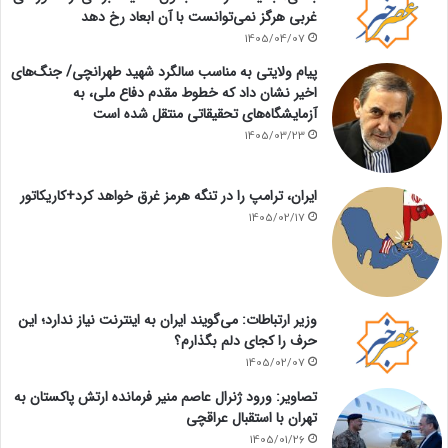
غربی هرگز نمی‌توانست با آن ابعاد رخ دهد
1405/04/07
پیام ولایتی به مناسب سالگرد شهید طهرانچی/ جنگ‌های
اخیر نشان داد که خطوط مقدم دفاع ملی، به
آزمایشگاه‌های تحقیقاتی منتقل شده است
1405/03/23
ایران، ترامپ را در تنگه هرمز غرق خواهد کرد+کاریکاتور
1405/02/17
وزیر ارتباطات: می‌گویند ایران به اینترنت نیاز ندارد؛ این
حرف را کجای دلم بگذارم؟
1405/02/07
تصاویر: ورود ژنرال عاصم منیر فرمانده ارتش پاکستان به
تهران با استقبال عراقچی
1405/01/26