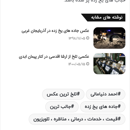
حباب های یخ زده پر شده باشد.
نوشته های مشابه
عکس جاده های یخ زده در آذربایجان غربی
1398/11/05
عکسی تلخ از ارشا اقدسی در کنار پیمان ابدی
1400/05/15
احمد دنیامالی
تلخ ترین عکس
جاده های یخ زده
جالب ترین
قیمت ، خدمات ، درمانی ، مناظره ، تلویزیون