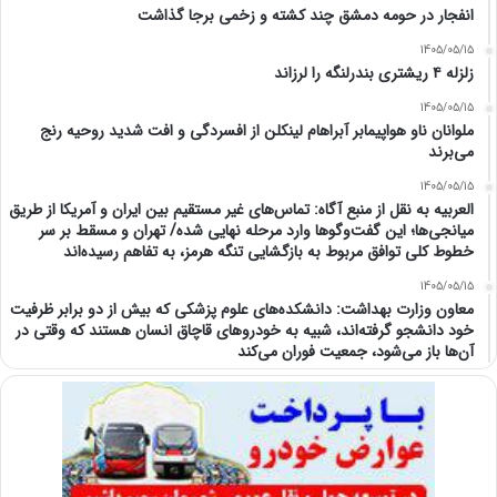
انفجار در حومه دمشق چند کشته و زخمی برجا گذاشت
1405/05/15
زلزله ۴ ریشتری بندرلنگه را لرزاند
1405/05/15
ملوانان ناو هواپیمابر آبراهام لینکلن از افسردگی و افت شدید روحیه رنج
می‌برند
1405/05/15
العربیه به نقل از منبع آگاه: تماس‌های غیر مستقیم بین ایران و آمریکا از طریق
میانجی‌ها؛ این گفت‌و‌گو‌ها وارد مرحله نهایی شده/ تهران و مسقط بر سر
خطوط کلی توافق مربوط به بازگشایی تنگه هرمز، به تفاهم رسیده‌اند
1405/05/15
معاون وزارت بهداشت: دانشکده‌های علوم پزشکی که بیش از دو برابر ظرفیت
خود دانشجو گرفته‌اند، شبیه به خودرو‌های قاچاق انسان هستند که وقتی در
آن‌ها باز می‌شود، جمعیت فوران می‌کند