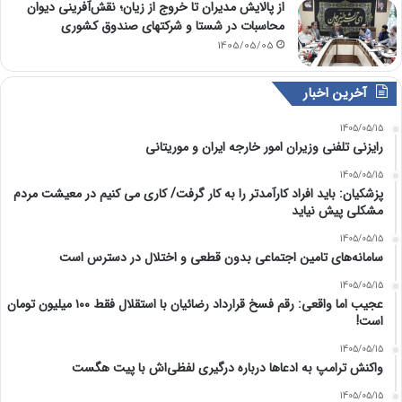
از پالایش مدیران تا خروج از زیان؛ نقش‌آفرینی دیوان
محاسبات در شستا و شرکتهای صندوق کشوری
1405/05/05
آخرین اخبار
1405/05/15
رایزنی تلفنی وزیران امور خارجه ایران و موریتانی
1405/05/15
پزشکیان: باید افراد کارآمدتر را به کار گرفت/ کاری می کنیم در معیشت مردم
مشکلی پیش نیاید
1405/05/15
سامانه‌های تامین اجتماعی بدون قطعی و اختلال در دسترس است
1405/05/15
عجیب اما واقعی: رقم فسخ قرارداد رضائیان با استقلال فقط ۱۰۰ میلیون تومان
است!
1405/05/15
واکنش ترامپ به ادعاها درباره درگیری لفظی‌اش با پیت هگست
1405/05/15