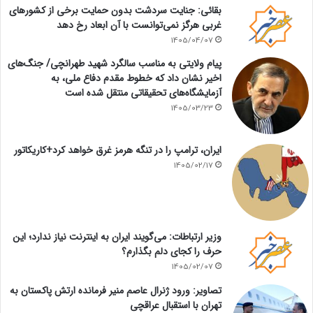
بقائی: جنایت سردشت بدون حمایت برخی از کشورهای
غربی هرگز نمی‌توانست با آن ابعاد رخ دهد
1405/04/07
پیام ولایتی به مناسب سالگرد شهید طهرانچی/ جنگ‌های
اخیر نشان داد که خطوط مقدم دفاع ملی، به
آزمایشگاه‌های تحقیقاتی منتقل شده است
1405/03/23
ایران، ترامپ را در تنگه هرمز غرق خواهد کرد+کاریکاتور
1405/02/17
وزیر ارتباطات: می‌گویند ایران به اینترنت نیاز ندارد؛ این
حرف را کجای دلم بگذارم؟
1405/02/07
تصاویر: ورود ژنرال عاصم منیر فرمانده ارتش پاکستان به
تهران با استقبال عراقچی