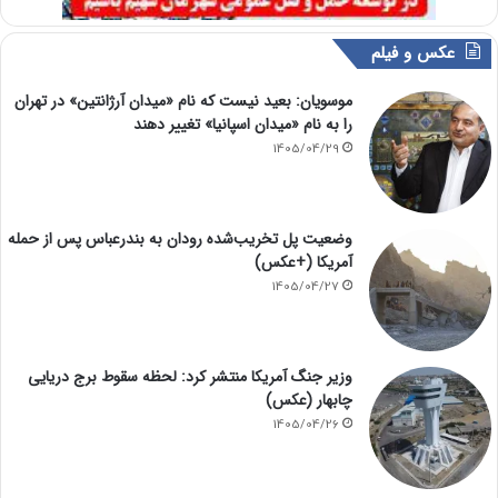
عکس و فیلم
موسویان: بعید نیست که نام «میدان آرژانتین» در تهران
را به نام «میدان اسپانیا» تغییر دهند
1405/04/29
وضعیت پل تخریب‌شده رودان به بندرعباس پس از حمله
آمریکا (+عکس)
1405/04/27
وزیر جنگ آمریکا منتشر کرد: لحظه سقوط برج دریایی
چابهار (عکس)
1405/04/26