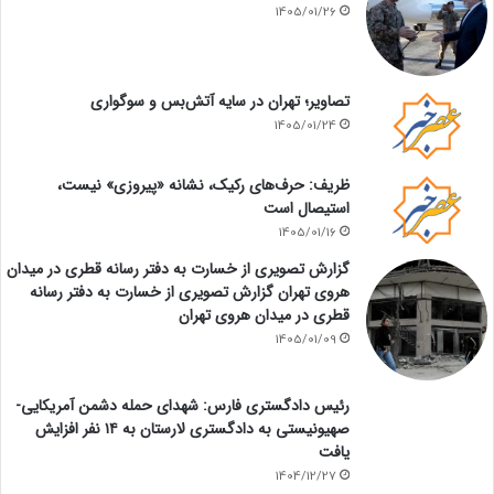
1405/01/26
تصاویر؛ تهران در سایه آتش‌بس و سوگواری
1405/01/24
ظریف: حرف‌های رکیک، نشانه «پیروزی» نیست،
استیصال است
1405/01/16
گزارش تصویری از خسارت به دفتر رسانه قطری در میدان
هروی تهران گزارش تصویری از خسارت به دفتر رسانه
قطری در میدان هروی تهران
1405/01/09
رئیس دادگستری فارس: شهدای حمله دشمن آمریکایی-
صهیونیستی به دادگستری لارستان به ۱۴ نفر افزایش
یافت
1404/12/27