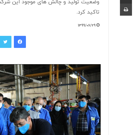
چاپ
تاکید کرد.
1399/06/29
فیسبوک