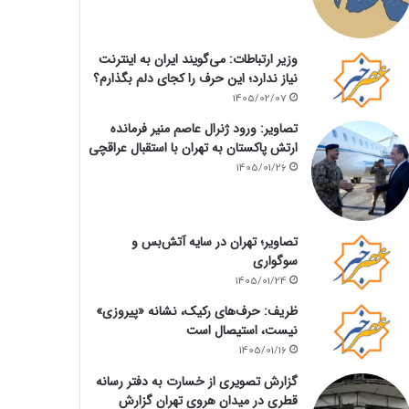
وزیر ارتباطات: می‌گویند ایران به اینترنت
نیاز ندارد؛ این حرف را کجای دلم بگذارم؟
1405/02/07
تصاویر: ورود ژنرال عاصم منیر فرمانده
ارتش پاکستان به تهران با استقبال عراقچی
1405/01/26
تصاویر؛ تهران در سایه آتش‌بس و
سوگواری
1405/01/24
ظریف: حرف‌های رکیک، نشانه «پیروزی»
نیست، استیصال است
1405/01/16
گزارش تصویری از خسارت به دفتر رسانه
قطری در میدان هروی تهران گزارش