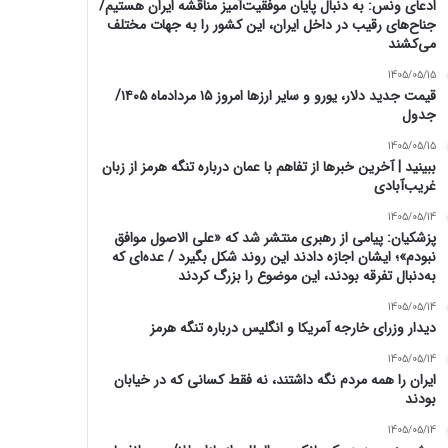
ادعای ونس: به دنبال پایان موفقیت‌آمیز مناقشه ایران هستیم/
جناح‌های رقیب در داخل ایران، این کشور را به جهات مختلف
می‌کشند
1405/05/15
قیمت جدید دلار، یورو و سایر ارزها امروز ۱۵ مردادماه ۱۴۰۵/
جدول
1405/05/15
ببینید | آخرین خبرها از تفاهم با عمان درباره تنگه هرمز از زبان
غریب‌آبادی
1405/05/14
پزشکیان: پیامی از رهبری منتشر شد که «علی الاصول موافق
نبودم»؛ ایشان اجازه دادند این روند شکل بگیرد / عده‌ای که
به‌دنبال تفرقه بودند، این موضوع را بزرگ کردند
1405/05/14
دیدار وزرای خارجه آمریکا و انگلیس درباره تنگه هرمز
1405/05/14
ایران را همه مردم نگه داشتند، نه فقط کسانی که در خیابان
بودند
1405/05/14