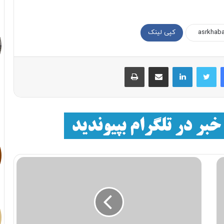
کپی لینک
فیسبوک
توییتر
لینکداین
اشتراک با ایمیل
چاپ