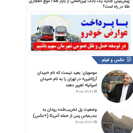
پیش‌بینی جدید یک بانک بین‌المللی از بازار طلا/ موج انفجاری
طلا در راه است؟
عکس و فیلم
موسویان: بعید نیست که نام «میدان
آرژانتین» در تهران را به نام «میدان
اسپانیا» تغییر دهند
1405/04/29
وضعیت پل تخریب‌شده رودان به
بندرعباس پس از حمله آمریکا (+عکس)
1405/04/27