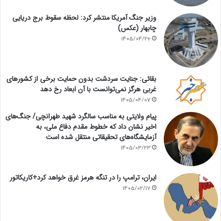
وزیر جنگ آمریکا منتشر کرد: لحظه سقوط برج دریایی
چابهار (عکس)
1405/04/26
بقائی: جنایت سردشت بدون حمایت برخی از کشورهای
غربی هرگز نمی‌توانست با آن ابعاد رخ دهد
1405/04/07
پیام ولایتی به مناسب سالگرد شهید طهرانچی/ جنگ‌های
اخیر نشان داد که خطوط مقدم دفاع ملی، به
آزمایشگاه‌های تحقیقاتی منتقل شده است
1405/03/23
ایران، ترامپ را در تنگه هرمز غرق خواهد کرد+کاریکاتور
1405/02/17