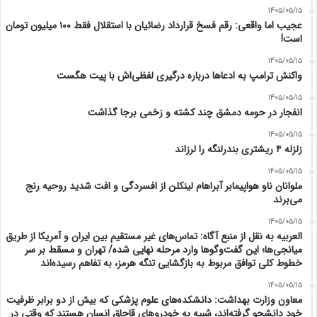
1405/05/15
عجیب اما واقعی: رقم فسخ قرارداد رضائیان با استقلال فقط ۱۰۰ میلیون تومان
است!
1405/05/15
واکنش ترامپ به ادعاها درباره درگیری لفظی‌اش با پیت هگست
1405/05/15
انفجار در حومه دمشق چند کشته و زخمی برجا گذاشت
1405/05/15
زلزله ۴ ریشتری بندرلنگه را لرزاند
1405/05/15
ملوانان ناو هواپیمابر آبراهام لینکلن از افسردگی و افت شدید روحیه رنج
می‌برند
1405/05/15
العربیه به نقل از منبع آگاه: تماس‌های غیر مستقیم بین ایران و آمریکا از طریق
میانجی‌ها؛ این گفت‌و‌گو‌ها وارد مرحله نهایی شده/ تهران و مسقط بر سر
خطوط کلی توافق مربوط به بازگشایی تنگه هرمز، به تفاهم رسیده‌اند
1405/05/15
معاون وزارت بهداشت: دانشکده‌های علوم پزشکی که بیش از دو برابر ظرفیت
خود دانشجو گرفته‌اند، شبیه به خودرو‌های قاچاق انسان هستند که وقتی در