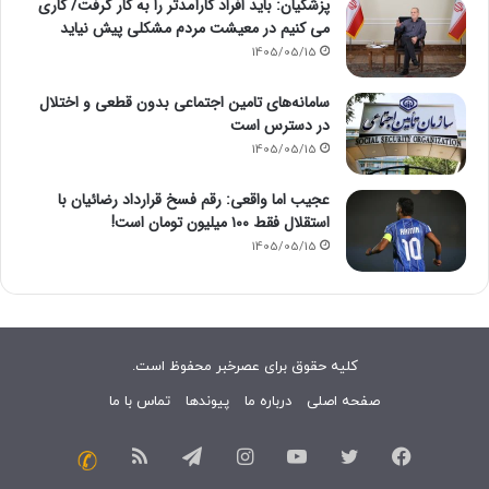
پزشکیان: باید افراد کارآمدتر را به کار گرفت/ کاری
می کنیم در معیشت مردم مشکلی پیش نیاید
1405/05/15
سامانه‌های تامین اجتماعی بدون قطعی و اختلال
در دسترس است
1405/05/15
عجیب اما واقعی: رقم فسخ قرارداد رضائیان با
استقلال فقط ۱۰۰ میلیون تومان است!
1405/05/15
کلیه حقوق برای عصرخبر محفوظ است.
صفحه اصلی
درباره ما
پیوندها
تماس با ما
فیسبوک
توییتر
یوتیوب
اینستاگرام
تلگرام
خوراک
تماس