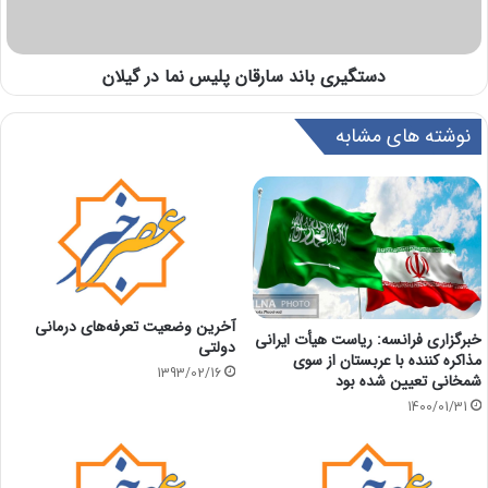
دستگیری باند سارقان پلیس نما در گیلان
نوشته های مشابه
آخرین وضعیت تعرفه‌های درمانی
خبرگزاری فرانسه: ریاست هیأت ایرانی
دولتی
مذاکره کننده با عربستان از سوی
1393/02/16
شمخانی تعیین شده بود
1400/01/31