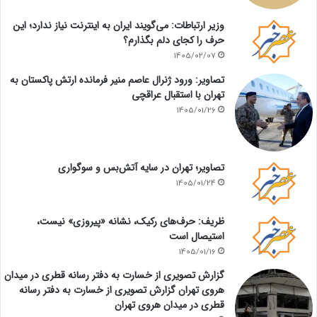
وزیر ارتباطات: می‌گویند ایران به اینترنت نیاز ندارد؛ این
حرف را کجای دلم بگذارم؟
1405/02/07
تصاویر: ورود ژنرال عاصم منیر فرمانده ارتش پاکستان به
تهران با استقبال عراقچی
1405/01/26
تصاویر؛ تهران در سایه آتش‌بس و سوگواری
1405/01/24
ظریف: حرف‌های رکیک، نشانه «پیروزی» نیست،
استیصال است
1405/01/16
گزارش تصویری از خسارت به دفتر رسانه قطری در میدان
هروی تهران گزارش تصویری از خسارت به دفتر رسانه
قطری در میدان هروی تهران