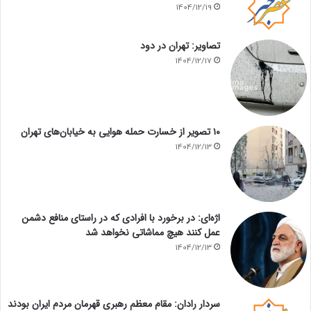
1404/12/19
تصاویر: تهران در دود
1404/12/17
۱۰ تصویر از خسارت حمله هوایی به خیابان‌های تهران
1404/12/13
اژه‌ای: در برخورد با افرادی که در راستای منافع دشمن
عمل کنند هیچ مماشاتی نخواهد شد
1404/12/13
سردار رادان: مقام معظم رهبری قهرمان مردم ایران بودند