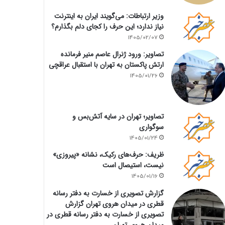
وزیر ارتباطات: می‌گویند ایران به اینترنت
نیاز ندارد؛ این حرف را کجای دلم بگذارم؟
1405/02/07
تصاویر: ورود ژنرال عاصم منیر فرمانده
ارتش پاکستان به تهران با استقبال عراقچی
1405/01/26
تصاویر؛ تهران در سایه آتش‌بس و
سوگواری
1405/01/24
ظریف: حرف‌های رکیک، نشانه «پیروزی»
نیست، استیصال است
1405/01/16
گزارش تصویری از خسارت به دفتر رسانه
قطری در میدان هروی تهران گزارش
تصویری از خسارت به دفتر رسانه قطری در
میدان هروی تهران