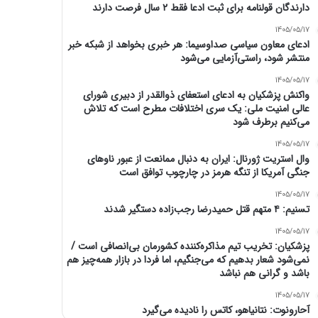
دارندگان قولنامه برای ثبت ادعا فقط ۲ سال فرصت دارند
1405/05/17
ادعای معاون سیاسی صداوسیما: هر خبری بخواهد از شبکه خبر
منتشر شود، راستی‌آزمایی می‌شود
1405/05/17
واکنش پزشکیان به ادعای استعفای ذوالقدر از دبیری شورای
عالی امنیت ملی: یک سری اختلافات مطرح است که تلاش
می‌کنیم برطرف شود
1405/05/17
وال استریت ژورنال: ایران به دنبال ممانعت از عبور ناوهای
جنگی آمریکا از تنگه هرمز در چارچوب توافق است
1405/05/17
تسنیم: ۴ متهم قتل حمیدرضا رجب‌زاده دستگیر شدند
1405/05/17
پزشکیان: تخریب تیم مذاکره‌کننده کشورمان بی‌انصافی است /
نمی‌شود شعار بدهیم که می‌جنگیم، اما فردا در بازار همه‌چیز هم
باشد و گرانی هم نباشد
1405/05/17
آحارونوت: نتانیاهو، کاتس را نادیده می‌گیرد