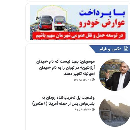
عکس و فیلم
موسویان: بعید نیست که نام «میدان
آرژانتین» در تهران را به نام «میدان
اسپانیا» تغییر دهند
1405/04/29
وضعیت پل تخریب‌شده رودان به
بندرعباس پس از حمله آمریکا (+عکس)
1405/04/27