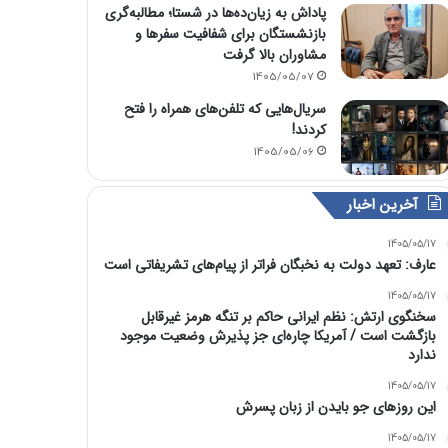
پاداش به زیان‌ده‌ها در شستا؛ مطالبه‌گری
بازنشستگان برای شفافیت سفرها و
مشاوران بالا گرفت
1405/05/07
سریال‌هایی که تلفن‌های همراه را فتح
کردند!
1405/05/06
آخرین اخبار
1405/05/17
عارف: تعهد دولت به نخبگان فراتر از پیام‎‌های تشریفاتی است
1405/05/17
سخنگوی ارتش: نظم ایرانی حاکم بر تنگه هرمز غیرقابل
بازگشت است / آمریکا چاره‌ای جز پذیرش وضعیت موجود
ندارد
1405/05/17
این روزهای جو بایدن از زبان پسرش
1405/05/17