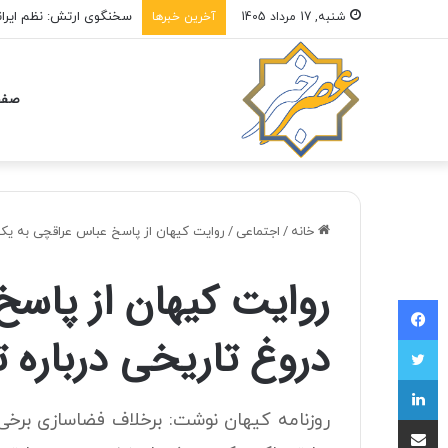
سخنگوی ارتش: نظم ایرانی
شنبه, 17 مرداد 1405
آخرین خبرها
صفح
خانه
/
اجتماعی
/
روایت کیهان از پاسخ عباس عراقچی به یک 
روایت کیهان از پاس
فیسبوک
دروغ تاریخی درباره 
توییتر
لینکداین
روزنامه کیهان نوشت: برخلاف فضاسازی برخی
اشتراک با ایمیل