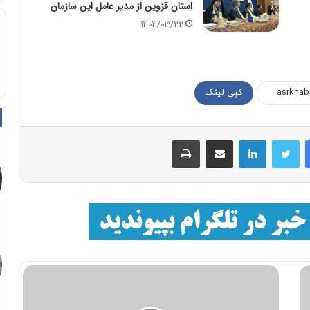
استان قزوین از مدیر عامل این سازمان
1404/03/22
کپی لینک
فیسبوک
توییتر
لینکداین
اشتراک با ایمیل
چاپ