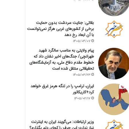
بقائی: جنایت سردشت بدون حمایت
برخی از کشورهای غربی هرگز نمی‌توانست
با آن ابعاد رخ دهد
1405/04/07
پیام ولایتی به مناسب سالگرد شهید
طهرانچی/ جنگ‌های اخیر نشان داد که
خطوط مقدم دفاع ملی، به آزمایشگاه‌های
تحقیقاتی منتقل شده است
1405/03/23
ایران، ترامپ را در تنگه هرمز غرق خواهد
کرد+کاریکاتور
1405/02/17
وزیر ارتباطات: می‌گویند ایران به اینترنت
نیاز ندارد؛ این حرف را کجای دلم بگذارم؟