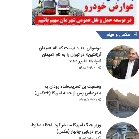
عکس و فیلم
موسویان: بعید نیست که نام «میدان
آرژانتین» در تهران را به نام «میدان
اسپانیا» تغییر دهند
1405/04/29
وضعیت پل تخریب‌شده رودان به
بندرعباس پس از حمله آمریکا (+عکس)
1405/04/27
وزیر جنگ آمریکا منتشر کرد: لحظه سقوط
برج دریایی چابهار (عکس)
1405/04/26