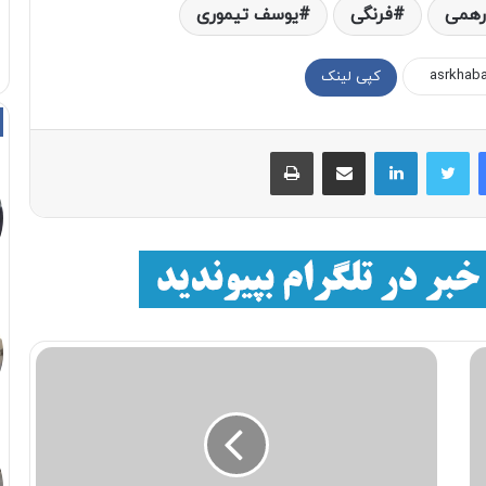
رهمی
فرنگی
یوسف تیموری
کپی لینک
فیسبوک
توییتر
لینکداین
اشتراک با ایمیل
چاپ