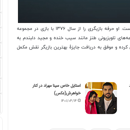
یوسف تیموری (زادهٔ ۶ دی ۱۳۵۸) بازیگر ایرانی است. او حرفه بازیگری را از سال ۱۳۷۶ با بازی در مجموعه
‌های تلویزیونی طنز مانند سیب خنده و مجید دلبندم به
رده و موفق به دریافت جایزهٔ بهترین بازیگر نقش مکمل
استایل خاص سینا مهراد در کنار
خواهرش(عکس)
1401/04/14