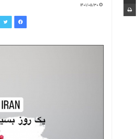
چاپ
1401/05/30
فیسبوک