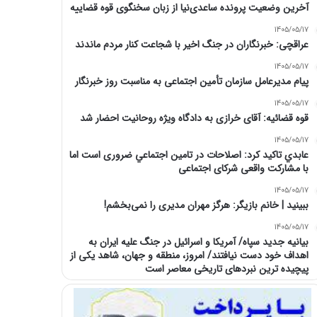
آخرین وضعیت پرونده ساعدی‌نیا از زبان سخنگوی قوه قضاییه
1405/05/17
عراقچی: خبرنگاران در جنگ اخیر با شجاعت کنار مردم ماندند
1405/05/17
پیام مدیرعامل سازمان تأمین اجتماعی به مناسبت روز خبرنگار
1405/05/17
قوه قضائیه: آقای خرازی به دادگاه ویژه روحانیت احضار شد
1405/05/17
عابدي تاكيد كرد: اصلاحات در تامين اجتماعي ضروری است اما
با مشارکت واقعی شرکای اجتماعی
1405/05/17
ببینید | خانم بازیگر: هرگز مهران مدیری را نمی‌بخشم!
1405/05/17
بیانیه جدید سپاه/ آمریکا و اسرائیل در جنگ علیه ایران به
اهداف خود دست نیافتند/ امروز، منطقه و جهان، شاهد یکی از
پیچیده ترین نبردهای تاریخی معاصر است