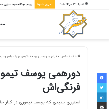
تسنیم: ربایش و قتل حمی
شنبه, 17 مرداد 1405
آخرین خبرها
صفح
خانه
/
عکس و فیلم
/
دورهمی یوسف تیموری با خواهر و براد
دورهمی یوسف تیموری 
فیسبوک
فرنگی‌اش
توییتر
لینکداین
استوری جدیدی که یوسف تیموری در کنار خان
اشتراک با ایمیل