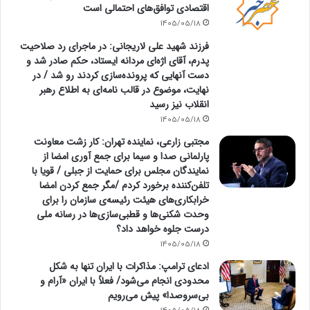
اقتصادی توافق‌های احتمالی است
1405/05/18
فرزند شهید علی لاریجانی: در ماجرای رد صلاحیت
پدرم، آقای اژه‌ای مردانه ایستاد، حکم صادر شد و
دست آنهایی که پرونده‌سازی کردند رو شد / در
نهایت، موضوع در قالب نامه‌ای به اطلاع رهبر
انقلاب نیز رسید
1405/05/18
مجتبی زارعی، نماینده تهران: کار زشت معاونت
پارلمانی صدا و سیما برای جمع آوری امضا از
نمایندگان مجلس برای حمایت از جبلی / قویا با
تلفن‌کننده برخورد کردم /مگر جمع کردن امضا
خرابکاری‌های هیئت رئیسه‌ی سازمان را برای
وحدت شکنی‌ها و قطبی‌سازی‌ها در رسانه ملی
درست جلوه خواهد داد؟
1405/05/18
ادعای ترامپ: مذاکرات با ایران تنها به شکل
محدودی انجام می‌شود/ فعلاً با ایران «آرام و
بی‌سروصدا» پیش می‌رویم