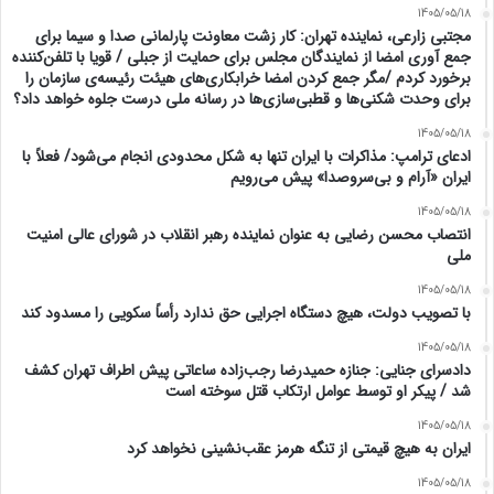
1405/05/18
مجتبی زارعی، نماینده تهران: کار زشت معاونت پارلمانی صدا و سیما برای
جمع آوری امضا از نمایندگان مجلس برای حمایت از جبلی / قویا با تلفن‌کننده
برخورد کردم /مگر جمع کردن امضا خرابکاری‌های هیئت رئیسه‌ی سازمان را
برای وحدت شکنی‌ها و قطبی‌سازی‌ها در رسانه ملی درست جلوه خواهد داد؟
1405/05/18
ادعای ترامپ: مذاکرات با ایران تنها به شکل محدودی انجام می‌شود/ فعلاً با
ایران «آرام و بی‌سروصدا» پیش می‌رویم
1405/05/18
انتصاب محسن رضایی به عنوان نماینده رهبر انقلاب در شورای عالی امنیت
ملی
1405/05/18
با تصویب دولت، هیچ دستگاه اجرایی حق ندارد رأساً سکویی را مسدود کند
1405/05/18
دادسرای جنایی: جنازه حمیدرضا رجب‌زاده ساعاتی پیش اطراف تهران کشف
شد / پیکر او توسط عوامل‌ ارتکاب قتل سوخته است
1405/05/18
ایران به هیچ قیمتی از تنگه هرمز عقب‌نشینی نخواهد کرد
1405/05/18