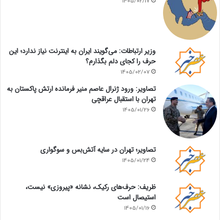
1405/02/17
وزیر ارتباطات: می‌گویند ایران به اینترنت نیاز ندارد؛ این
حرف را کجای دلم بگذارم؟
1405/02/07
تصاویر: ورود ژنرال عاصم منیر فرمانده ارتش پاکستان به
تهران با استقبال عراقچی
1405/01/26
تصاویر؛ تهران در سایه آتش‌بس و سوگواری
1405/01/24
ظریف: حرف‌های رکیک، نشانه «پیروزی» نیست،
استیصال است
1405/01/16