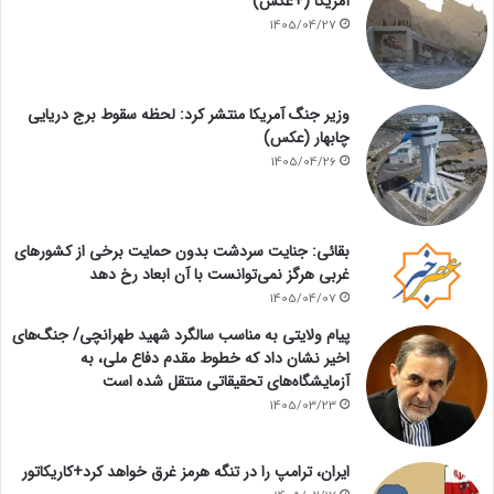
آمریکا (+عکس)
1405/04/27
وزیر جنگ آمریکا منتشر کرد: لحظه سقوط برج دریایی
چابهار (عکس)
1405/04/26
بقائی: جنایت سردشت بدون حمایت برخی از کشورهای
غربی هرگز نمی‌توانست با آن ابعاد رخ دهد
1405/04/07
پیام ولایتی به مناسب سالگرد شهید طهرانچی/ جنگ‌های
اخیر نشان داد که خطوط مقدم دفاع ملی، به
آزمایشگاه‌های تحقیقاتی منتقل شده است
1405/03/23
ایران، ترامپ را در تنگه هرمز غرق خواهد کرد+کاریکاتور