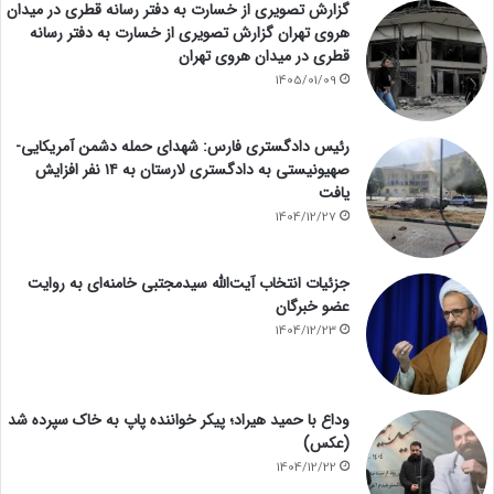
گزارش تصویری از خسارت به دفتر رسانه قطری در میدان
هروی تهران گزارش تصویری از خسارت به دفتر رسانه
قطری در میدان هروی تهران
1405/01/09
رئیس دادگستری فارس: شهدای حمله دشمن آمریکایی-
صهیونیستی به دادگستری لارستان به ۱۴ نفر افزایش
یافت
1404/12/27
جزئیات انتخاب آیت‌الله سیدمجتبی خامنه‌ای به روایت
عضو خبرگان
1404/12/23
وداع با حمید هیراد؛ پیکر خواننده پاپ به خاک سپرده شد
(عکس)
1404/12/22