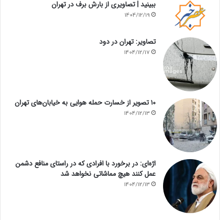
ببینید | تصاویری از بارش برف در تهران
1404/12/19
تصاویر: تهران در دود
1404/12/17
۱۰ تصویر از خسارت حمله هوایی به خیابان‌های تهران
1404/12/13
اژه‌ای: در برخورد با افرادی که در راستای منافع دشمن
عمل کنند هیچ مماشاتی نخواهد شد
1404/12/13