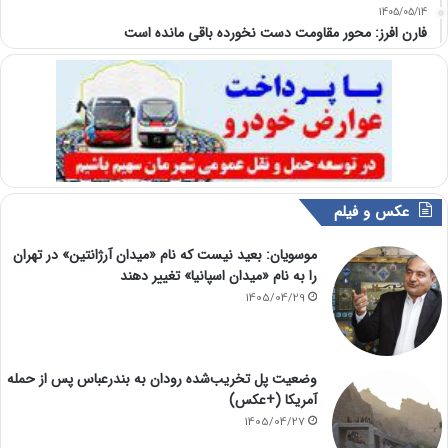
1405/05/14
فارن افرز: محور مقاومت دست نخورده باقی مانده است
عکس و فیلم
موسویان: بعید نیست که نام «میدان آرژانتین» در تهران
را به نام «میدان اسپانیا» تغییر دهند
1405/04/29
وضعیت پل تخریب‌شده رودان به بندرعباس پس از حمله
آمریکا (+عکس)
1405/04/27