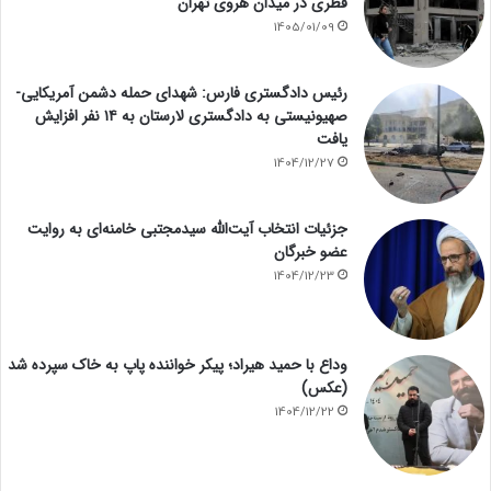
قطری در میدان هروی تهران
1405/01/09
رئیس دادگستری فارس: شهدای حمله دشمن آمریکایی-
صهیونیستی به دادگستری لارستان به ۱۴ نفر افزایش
یافت
1404/12/27
جزئیات انتخاب آیت‌الله سیدمجتبی خامنه‌ای به روایت
عضو خبرگان
1404/12/23
وداع با حمید هیراد؛ پیکر خواننده پاپ به خاک سپرده شد
(عکس)
1404/12/22