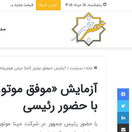
قیمت جدید بنزین ویژه
پنجشنبه, 15 مرداد 1405
آخرین خبرها
صفح
خانه
/
سیاست
/
آزمایش «موفق موتور کاملاً ایرانی هواپیما
آزمایش «موفق موتور ک
فیسبوک
با حضور رئیسی
توییتر
لینکداین
با حضور رئیس جمهور در شرکت مپنا موتور 
اشتراک با ایمیل