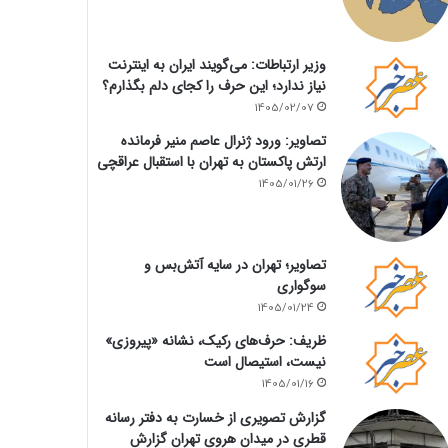
وزیر ارتباطات: می‌گویند ایران به اینترنت
نیاز ندارد؛ این حرف را کجای دلم بگذارم؟
1405/02/07
تصاویر: ورود ژنرال عاصم منیر فرمانده
ارتش پاکستان به تهران با استقبال عراقچی
1405/01/26
تصاویر؛ تهران در سایه آتش‌بس و
سوگواری
1405/01/24
ظریف: حرف‌های رکیک، نشانه «پیروزی»
نیست، استیصال است
1405/01/16
گزارش تصویری از خسارت به دفتر رسانه
قطری در میدان هروی تهران گزارش