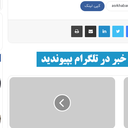
کپی لینک
فیسبوک
توییتر
لینکداین
اشتراک با ایمیل
چاپ