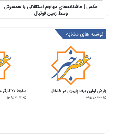
عکس | عاشقانه‌های مهاجم استقلالی با همسرش
وسط زمین فوتبال
نوشته های مشابه
بارش اولین برف پاییزی در خلخال
سقوط ۲۰ کارگر معدن از عقب نیسان وانت!
1395/11/11
1391/08/22