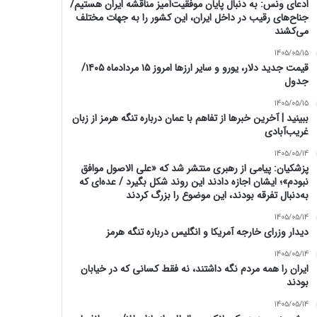
ادعای ونس: به دنبال پایان موفقیت‌آمیز مناقشه ایران هستیم/
جناح‌های رقیب در داخل ایران، این کشور را به جهات مختلف
می‌کشند
1405/05/15
قیمت جدید دلار، یورو و سایر ارزها امروز ۱۵ مردادماه ۱۴۰۵/
جدول
1405/05/15
ببینید | آخرین خبرها از تفاهم با عمان درباره تنگه هرمز از زبان
غریب‌آبادی
1405/05/14
پزشکیان: پیامی از رهبری منتشر شد که «علی الاصول موافق
نبودم»؛ ایشان اجازه دادند این روند شکل بگیرد / عده‌ای که
به‌دنبال تفرقه بودند، این موضوع را بزرگ کردند
1405/05/14
دیدار وزرای خارجه آمریکا و انگلیس درباره تنگه هرمز
1405/05/14
ایران را همه مردم نگه داشتند، نه فقط کسانی که در خیابان
بودند
1405/05/14