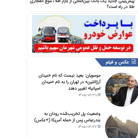
پیش‌بینی جدید یک بانک بین‌المللی از بازار طلا/ موج انفجاری
طلا در راه است؟
عکس و فیلم
موسویان: بعید نیست که نام «میدان
آرژانتین» در تهران را به نام «میدان
اسپانیا» تغییر دهند
1405/04/29
وضعیت پل تخریب‌شده رودان به
بندرعباس پس از حمله آمریکا (+عکس)
1405/04/27