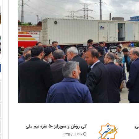
خی
کی روش و سوپرایز 50 نفره تیم ملی
1394/02/26