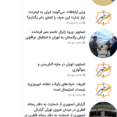
وزیر ارتباطات: می‌گویند ایران به اینترنت
نیاز ندارد؛ این حرف را کجای دلم بگذارم؟
1405/02/07
تصاویر: ورود ژنرال عاصم منیر فرمانده
ارتش پاکستان به تهران با استقبال عراقچی
1405/01/26
تصاویر؛ تهران در سایه آتش‌بس و
سوگواری
1405/01/24
ظریف: حرف‌های رکیک، نشانه «پیروزی»
نیست، استیصال است
1405/01/16
گزارش تصویری از خسارت به دفتر رسانه
قطری در میدان هروی تهران گزارش
تصویری از خسارت به دفتر رسانه قطری در