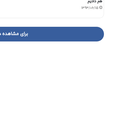
هم دادیم
1393/06/15
برای مشاهده د