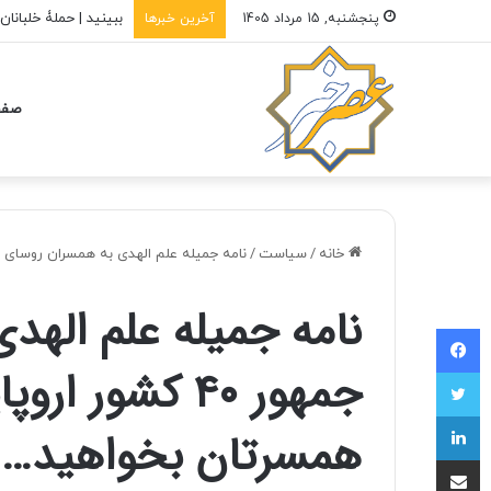
ببینید | حملۀ خلبانان ایرانی بدون 
پنجشنبه, 15 مرداد 1405
آخرین خبرها
صفح
خانه
/
سیاست
/
نامه جمیله علم الهدی به همسران روسای جمهور ۴۰ کشور اروپایی/سرکار خانم، لطفا از همس
نامه جمیله علم الهد
فیسبوک
جمهور ۴۰ کشور 
توییتر
لینکداین
همسرتان بخواهید…
اشتراک با ایمیل