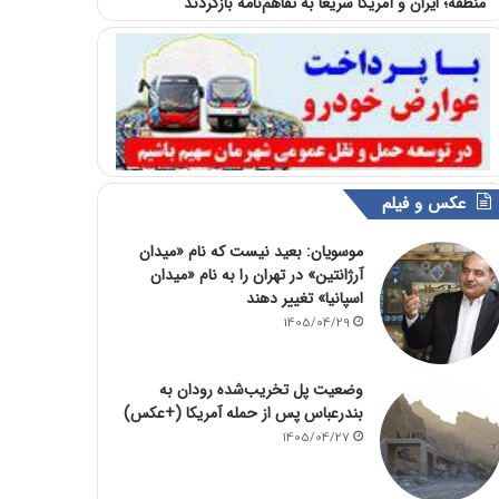
منطقه؛ ایران و آمریکا سریعا به تفاهم‌نامه بازگردند
عکس و فیلم
موسویان: بعید نیست که نام «میدان
آرژانتین» در تهران را به نام «میدان
اسپانیا» تغییر دهند
1405/04/29
وضعیت پل تخریب‌شده رودان به
بندرعباس پس از حمله آمریکا (+عکس)
1405/04/27