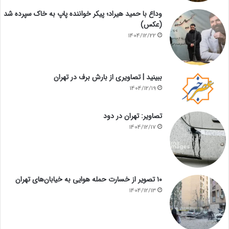
وداع با حمید هیراد؛ پیکر خواننده پاپ به خاک سپرده شد
(عکس)
1404/12/22
ببینید | تصاویری از بارش برف در تهران
1404/12/19
تصاویر: تهران در دود
1404/12/17
۱۰ تصویر از خسارت حمله هوایی به خیابان‌های تهران
1404/12/13