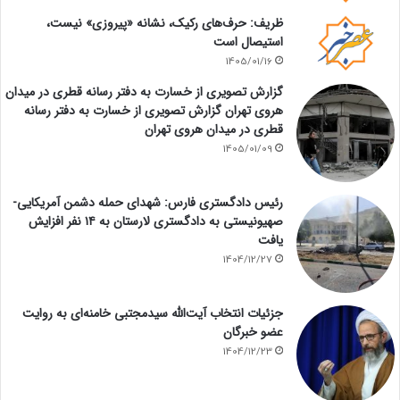
ظریف: حرف‌های رکیک، نشانه «پیروزی» نیست،
استیصال است
1405/01/16
گزارش تصویری از خسارت به دفتر رسانه قطری در میدان
هروی تهران گزارش تصویری از خسارت به دفتر رسانه
قطری در میدان هروی تهران
1405/01/09
رئیس دادگستری فارس: شهدای حمله دشمن آمریکایی-
صهیونیستی به دادگستری لارستان به ۱۴ نفر افزایش
یافت
1404/12/27
جزئیات انتخاب آیت‌الله سیدمجتبی خامنه‌ای به روایت
عضو خبرگان
1404/12/23