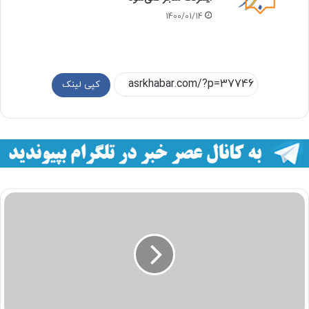
1400/01/14
کپی لینک