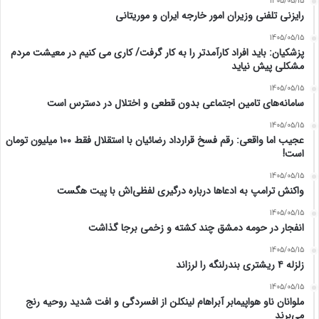
1405/05/15
رایزنی تلفنی وزیران امور خارجه ایران و موریتانی
1405/05/15
پزشکیان: باید افراد کارآمدتر را به کار گرفت/ کاری می کنیم در معیشت مردم
مشکلی پیش نیاید
1405/05/15
سامانه‌های تامین اجتماعی بدون قطعی و اختلال در دسترس است
1405/05/15
عجیب اما واقعی: رقم فسخ قرارداد رضائیان با استقلال فقط ۱۰۰ میلیون تومان
است!
1405/05/15
واکنش ترامپ به ادعاها درباره درگیری لفظی‌اش با پیت هگست
1405/05/15
انفجار در حومه دمشق چند کشته و زخمی برجا گذاشت
1405/05/15
زلزله ۴ ریشتری بندرلنگه را لرزاند
1405/05/15
ملوانان ناو هواپیمابر آبراهام لینکلن از افسردگی و افت شدید روحیه رنج
می‌برند