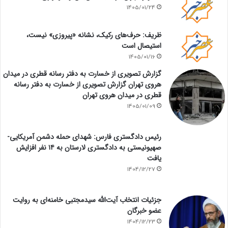
1405/01/24
ظریف: حرف‌های رکیک، نشانه «پیروزی» نیست،
استیصال است
1405/01/16
گزارش تصویری از خسارت به دفتر رسانه قطری در میدان
هروی تهران گزارش تصویری از خسارت به دفتر رسانه
قطری در میدان هروی تهران
1405/01/09
رئیس دادگستری فارس: شهدای حمله دشمن آمریکایی-
صهیونیستی به دادگستری لارستان به ۱۴ نفر افزایش
یافت
1404/12/27
جزئیات انتخاب آیت‌الله سیدمجتبی خامنه‌ای به روایت
عضو خبرگان
1404/12/23