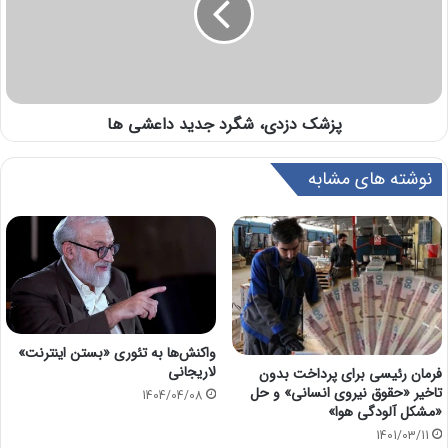
پزشک دزدی، شگرد جدید داعشی ها
نوشته های مشابه
واکنش‌ها به تئوری «بستن اینترنت»
لاریجانی
فرمان رئیسی برای پرداخت بدون
تاخیر «حقوق نیروی انسانی» و حل
1404/04/08
«مشکل آلودگی هوا»
1401/03/11