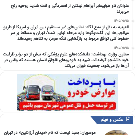
ملوانان ناو هواپیمابر آبراهام لینکلن از افسردگی و افت شدید روحیه رنج
می‌برند
1405/05/15
العربیه به نقل از منبع آگاه: تماس‌های غیر مستقیم بین ایران و آمریکا از طریق
میانجی‌ها؛ این گفت‌و‌گو‌ها وارد مرحله نهایی شده/ تهران و مسقط بر سر
خطوط کلی توافق مربوط به بازگشایی تنگه هرمز، به تفاهم رسیده‌اند
1405/05/15
معاون وزارت بهداشت: دانشکده‌های علوم پزشکی که بیش از دو برابر ظرفیت
خود دانشجو گرفته‌اند، شبیه به خودرو‌های قاچاق انسان هستند که وقتی در
آن‌ها باز می‌شود، جمعیت فوران می‌کند
عکس و فیلم
موسویان: بعید نیست که نام «میدان آرژانتین» در تهران