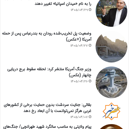
را به نام «میدان اسپانیا» تغییر دهند
1405/04/29
وضعیت پل تخریب‌شده رودان به بندرعباس پس از حمله
آمریکا (+عکس)
1405/04/27
وزیر جنگ آمریکا منتشر کرد: لحظه سقوط برج دریایی
چابهار (عکس)
1405/04/26
بقائی: جنایت سردشت بدون حمایت برخی از کشورهای
غربی هرگز نمی‌توانست با آن ابعاد رخ دهد
1405/04/07
پیام ولایتی به مناسب سالگرد شهید طهرانچی/ جنگ‌های