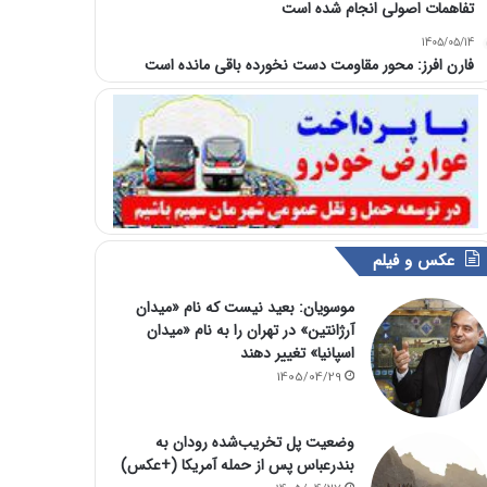
تفاهمات اصولی انجام شده است
1405/05/14
فارن افرز: محور مقاومت دست نخورده باقی مانده است
عکس و فیلم
موسویان: بعید نیست که نام «میدان
آرژانتین» در تهران را به نام «میدان
اسپانیا» تغییر دهند
1405/04/29
وضعیت پل تخریب‌شده رودان به
بندرعباس پس از حمله آمریکا (+عکس)