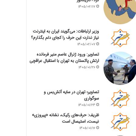
1405/02/17
وزیر ارتباطات: می‌گویند ایران به اینترنت
نیاز ندارد؛ این حرف را کجای دلم بگذارم؟
1405/02/07
تصاویر: ورود ژنرال عاصم منیر فرمانده
ارتش پاکستان به تهران با استقبال عراقچی
1405/01/26
تصاویر؛ تهران در سایه آتش‌بس و
سوگواری
1405/01/24
ظریف: حرف‌های رکیک، نشانه «پیروزی»
نیست، استیصال است
1405/01/16