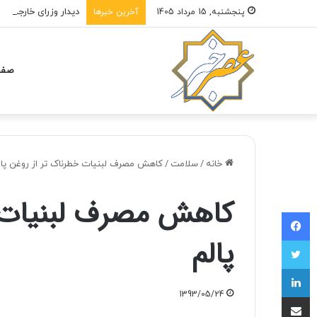
دیدار وزرای خارجه آمر
پنجشنبه, 15 مرداد 1405
آخرین خبرها
صفح
خانه
/
سلامت
/
کاهش مصرف لبنیات خطرناک تر از روغن پال
کاهش مصرف لبنیات خ
فیسبوک
پالم
توییتر
لینکداین
1393/05/24
اشتراک با ایمیل