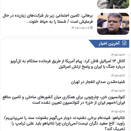
برهانی: تامین اجتماعی زیر بار شرکت‌های زیان‌ده در حال
فرسایش است / شستا را به حیاط خلوت…
1405/05/09
آخرین اخبار
1405/05/19
کانال ۱۳ اسرائیل فاش کرد: پیام آمریکا از طریق فرمانده سنتکام به تل‌آویو
درباره جنگ با ایران و پاسخ ارتش اسرائیل
1405/05/19
شنیده‌شدن صدای انفجار در تهران
1405/05/19
کنوانسیون خزر، چارچوبی برای همکاری میان کشورهای ساحلی و تامین منافع
ایران/«سهم ایران از خزر» در کنوانسیون تعیین نشده است
1405/05/19
نتانیاهو: شینده‌ام برخی نشنیدند دوبار می‌گویم بشنوند؛ سند را نمی‌پذیریم/
راوید: کاخ سفید نگران نیست/سی‌ان‌ان:چرا نتانیاهو باید علنی ترامپ را
تحریک کند؟