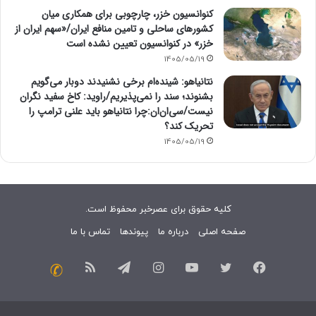
کنوانسیون خزر، چارچوبی برای همکاری میان
کشورهای ساحلی و تامین منافع ایران/«سهم ایران از
خزر» در کنوانسیون تعیین نشده است
1405/05/19
نتانیاهو: شینده‌ام برخی نشنیدند دوبار می‌گویم
بشنوند؛ سند را نمی‌پذیریم/راوید: کاخ سفید نگران
نیست/سی‌ان‌ان:چرا نتانیاهو باید علنی ترامپ را
تحریک کند؟
1405/05/19
کلیه حقوق برای عصرخبر محفوظ است.
صفحه اصلی
درباره ما
پیوندها
تماس با ما
فیسبوک
توییتر
یوتیوب
اینستاگرام
تلگرام
خوراک
تماس
با