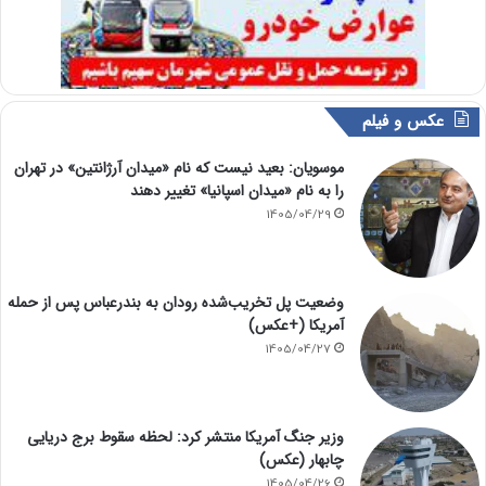
عکس و فیلم
موسویان: بعید نیست که نام «میدان آرژانتین» در تهران
را به نام «میدان اسپانیا» تغییر دهند
1405/04/29
وضعیت پل تخریب‌شده رودان به بندرعباس پس از حمله
آمریکا (+عکس)
1405/04/27
وزیر جنگ آمریکا منتشر کرد: لحظه سقوط برج دریایی
چابهار (عکس)
1405/04/26