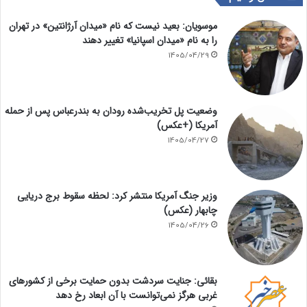
موسویان: بعید نیست که نام «میدان آرژانتین» در تهران
را به نام «میدان اسپانیا» تغییر دهند
1405/04/29
وضعیت پل تخریب‌شده رودان به بندرعباس پس از حمله
آمریکا (+عکس)
1405/04/27
وزیر جنگ آمریکا منتشر کرد: لحظه سقوط برج دریایی
چابهار (عکس)
1405/04/26
بقائی: جنایت سردشت بدون حمایت برخی از کشورهای
غربی هرگز نمی‌توانست با آن ابعاد رخ دهد