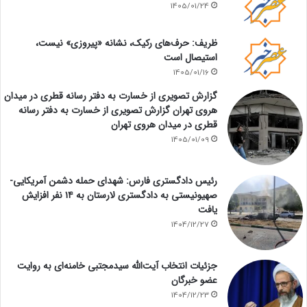
1405/01/24
ظریف: حرف‌های رکیک، نشانه «پیروزی» نیست،
استیصال است
1405/01/16
گزارش تصویری از خسارت به دفتر رسانه قطری در میدان
هروی تهران گزارش تصویری از خسارت به دفتر رسانه
قطری در میدان هروی تهران
1405/01/09
رئیس دادگستری فارس: شهدای حمله دشمن آمریکایی-
صهیونیستی به دادگستری لارستان به ۱۴ نفر افزایش
یافت
1404/12/27
جزئیات انتخاب آیت‌الله سیدمجتبی خامنه‌ای به روایت
عضو خبرگان
1404/12/23