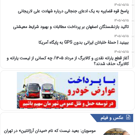
1405/05/15
پاسخ قوه قضاییه به یک ادعای جنجالی درباره شهادت علی لاریجانی
1405/05/15
تاکید بازنشستگان اصفهان بر پرداخت مطالبات و بهبود شرایط معیشتی
1405/05/15
ببینید | حملۀ خلبانان ایرانی بدون GPS به پایگاه آمریکا
1405/05/15
آغاز قطع یارانه نقدی و کالابرگ از مرداد ۱۴۰۵/ چه کسانی از لیست یارانه و
کالابرگ حذف شدند؟
عکس و فیلم
موسویان: بعید نیست که نام «میدان آرژانتین» در تهران