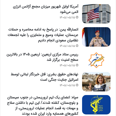
آمریکا اوایل شهریور میزبان مجمع آژانس انرژی
اتمی می‌شود
1405/05/15
انصارالله یمن: در پاسخ به ادامه محاصره و حملات
عربستان، عملیات وسیع و متمایزی را علیه تجمعات
نظامیان سعودی انجام دادیم
1405/05/15
رییس ستاد مرکزی اربعین: اربعین ۱۴۰۵ در بالاترین
سطح امنیت برگزار شد
1405/05/15
نهادهای حقوق بشری: قتل خبرنگار لبنانی توسط
اسرائیل جنایت جنگی است
1405/05/15
سپاه: اعضای یک تیم تروریستی در جنوب سیستان
و بلوچستان، کشته شدند/ این تیم با داشتن سلاح
و مهمات به قصد انجام عملیات تروریستی، از
کشورهای همسایه وارد ایران شده بودند