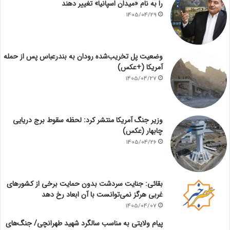
را به نام «میدان اسپانیا» تغییر دهند
1405/04/29
وضعیت پل تخریب‌شده رودان به بندرعباس پس از حمله
آمریکا (+عکس)
1405/04/27
وزیر جنگ آمریکا منتشر کرد: لحظه سقوط برج دریایی
چابهار (عکس)
1405/04/26
بقائی: جنایت سردشت بدون حمایت برخی از کشورهای
غربی هرگز نمی‌توانست با آن ابعاد رخ دهد
1405/04/07
پیام ولایتی به مناسب سالگرد شهید طهرانچی/ جنگ‌های