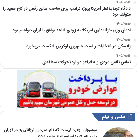
1405/05/16
دادگاه تجدیدنظر آمریکا پروژه ترامپ برای ساخت سالن رقص در کاخ سفید را
متوقف کرد
1405/05/16
ادعای وزیر خزانه‌داری آمریکا: به زودی شاهد توافق با ایران خواهیم بود
1405/05/16
زلنسکی در انتخابات ریاست جمهوری اوکراین شکست می‌خورد
1405/05/16
تماس تلفنی مودی و نتانیاهو درباره تحولات منطقه‌ای
عکس و فیلم
موسویان: بعید نیست که نام «میدان آرژانتین» در تهران
را به نام «میدان اسپانیا» تغییر دهند