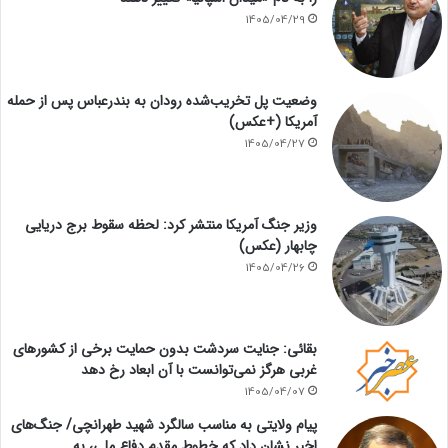
1405/04/29
وضعیت پل تخریب‌شده رودان به بندرعباس پس از حمله
آمریکا (+عکس)
1405/04/27
وزیر جنگ آمریکا منتشر کرد: لحظه سقوط برج دریایی
چابهار (عکس)
1405/04/26
بقائی: جنایت سردشت بدون حمایت برخی از کشورهای
غربی هرگز نمی‌توانست با آن ابعاد رخ دهد
1405/04/07
پیام ولایتی به مناسب سالگرد شهید طهرانچی/ جنگ‌های
اخیر نشان داد که خطوط مقدم دفاع ملی، به