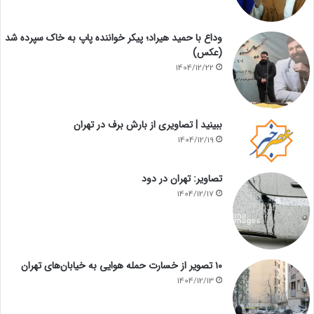
وداع با حمید هیراد؛ پیکر خواننده پاپ به خاک سپرده شد
(عکس)
1404/12/22
ببینید | تصاویری از بارش برف در تهران
1404/12/19
تصاویر: تهران در دود
1404/12/17
۱۰ تصویر از خسارت حمله هوایی به خیابان‌های تهران
1404/12/13