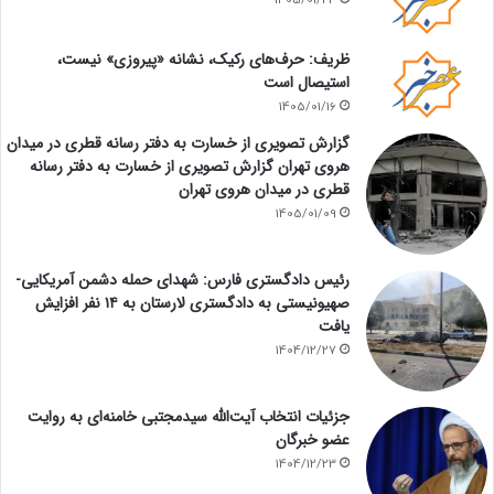
ظریف: حرف‌های رکیک، نشانه «پیروزی» نیست،
استیصال است
1405/01/16
گزارش تصویری از خسارت به دفتر رسانه قطری در میدان
هروی تهران گزارش تصویری از خسارت به دفتر رسانه
قطری در میدان هروی تهران
1405/01/09
رئیس دادگستری فارس: شهدای حمله دشمن آمریکایی-
صهیونیستی به دادگستری لارستان به ۱۴ نفر افزایش
یافت
1404/12/27
جزئیات انتخاب آیت‌الله سیدمجتبی خامنه‌ای به روایت
عضو خبرگان
1404/12/23