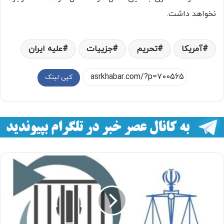
نخواهد داشت.
آمريکا
تحريم‌
جزييات
عليه ايران
کپی لینک