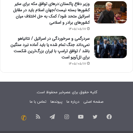
وزیر دفاع پاکستان:درهای توافق مکه برای سایر
کشورها بسته نیست/جهان اسلام باید در مقابل
اسرائیل متحد شود/ کمک به حل اختلاف میان
کشورهای برادر و اسلامی
1405/05/17
سردرگمی و سرخوردگی در اسرائیل / نتانیاهو
نمی‌داند جنگ تمام شده یا باید آماده نبرد سنگین
باشد / توافق ترامپ با ایران بزرگ‌ترین شکست
برای تل‌آویو است
1405/05/17
کلیه حقوق برای عصرخبر محفوظ است.
صفحه اصلی
درباره ما
پیوندها
تماس با ما
فیسبوک
توییتر
یوتیوب
اینستاگرام
تلگرام
خوراک
تماس
با