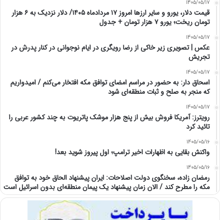
1405/05/17
قیمت دلار، یورو و سایر ارزها امروز ۱۷ مردادماه ۱۴۰۵/ دلار نزدیک به ۶ هزار
تومان ریخت؛ یورو ۷ هزار تومان + جدول
1405/05/17
عکس | تصویری زیر خاکی از رضا رویگری در ایام نوجوانی در کنار پدرش در
تجریش
1405/05/17
اسحاق‌ دار: به حضور در مراسم امضای توافق مکه افتخار می‌کنم / امیدواریم
که منجر به صلح و ثبات منطقه‌ای شود
1405/05/17
رویترز: آمریکا فروش بیش از پنج هزار موشک پاتریوت به چند کشور عربی را
تائید کرد
1405/05/16
واکنش بقایی به اظهارات اخیر ترامپ؛ اول پیروز شوید بعد!
1405/05/16
رمضان زاده، سخنگوی دولت اصلاحات: ایران پیشنهاد الحاق خود به توافق
مکه را مطرح کند / الان زمان پیشنهاد یک پیمان منطقه‌ای بدون اسرائیل است