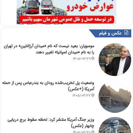
عکس و فیلم
موسویان: بعید نیست که نام «میدان آرژانتین» در تهران
را به نام «میدان اسپانیا» تغییر دهند
1405/04/29
وضعیت پل تخریب‌شده رودان به بندرعباس پس از حمله
آمریکا (+عکس)
1405/04/27
وزیر جنگ آمریکا منتشر کرد: لحظه سقوط برج دریایی
چابهار (عکس)
1405/04/26