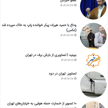
عضو خبرگان
1404/12/23
وداع با حمید هیراد؛ پیکر خواننده پاپ به خاک سپرده شد
(عکس)
1404/12/22
ببینید | تصاویری از بارش برف در تهران
1404/12/19
تصاویر: تهران در دود
1404/12/17
۱۰ تصویر از خسارت حمله هوایی به خیابان‌های تهران