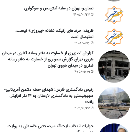
تصاویر؛ تهران در سایه آتش‌بس و سوگواری
1405/01/24
ظریف: حرف‌های رکیک، نشانه «پیروزی» نیست،
استیصال است
1405/01/16
گزارش تصویری از خسارت به دفتر رسانه قطری در میدان
هروی تهران گزارش تصویری از خسارت به دفتر رسانه
قطری در میدان هروی تهران
1405/01/09
رئیس دادگستری فارس: شهدای حمله دشمن آمریکایی-
صهیونیستی به دادگستری لارستان به ۱۴ نفر افزایش
یافت
1404/12/27
جزئیات انتخاب آیت‌الله سیدمجتبی خامنه‌ای به روایت