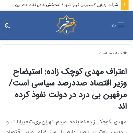
شرکت ردیابی کشتیرانی کپلر: تنها ۶ نفت‌کش حامل نفت خام این هفته از تنگه هرمز خارج شدند / تعداد کل کشتی‌هایی که تاکنون وارد تنگه هرمز شده‌اند به ۲۱ فروند رسیده است که بیشتر آنها از مسیر ایران عبور کرده‌اند
تغی
منو
پو
خانه
/
سیاست
اعتراف مهدی کوچک زاده: استیضاح
وزیر اقتصاد صددرصد سیاسی است/
مرفهین بی درد در دولت نفوذ کرده
اند
مهدی کوچک زاده،نماینده مردم تهران،ری،شمیرانات و
پردیس، نوشت: قصد دارم با استیضاح وزیر اقتصاد