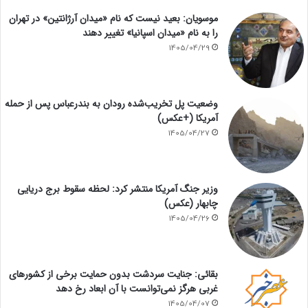
موسویان: بعید نیست که نام «میدان آرژانتین» در تهران
را به نام «میدان اسپانیا» تغییر دهند
1405/04/29
وضعیت پل تخریب‌شده رودان به بندرعباس پس از حمله
آمریکا (+عکس)
1405/04/27
وزیر جنگ آمریکا منتشر کرد: لحظه سقوط برج دریایی
چابهار (عکس)
1405/04/26
بقائی: جنایت سردشت بدون حمایت برخی از کشورهای
غربی هرگز نمی‌توانست با آن ابعاد رخ دهد
1405/04/07