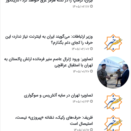
ایران، ترامپ را در تنگه هرمز غرق خواهد کرد+کاریکاتور
1405/02/17
وزیر ارتباطات: می‌گویند ایران به اینترنت نیاز ندارد؛ این
حرف را کجای دلم بگذارم؟
1405/02/07
تصاویر: ورود ژنرال عاصم منیر فرمانده ارتش پاکستان به
تهران با استقبال عراقچی
1405/01/26
تصاویر؛ تهران در سایه آتش‌بس و سوگواری
1405/01/24
ظریف: حرف‌های رکیک، نشانه «پیروزی» نیست،
استیصال است
1405/01/16