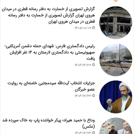
گزارش تصویری از خسارت به دفتر رسانه قطری در میدان
هروی تهران گزارش تصویری از خسارت به دفتر رسانه
قطری در میدان هروی تهران
1405/01/09
رئیس دادگستری فارس: شهدای حمله دشمن آمریکایی-
صهیونیستی به دادگستری لارستان به ۱۴ نفر افزایش
یافت
1404/12/27
جزئیات انتخاب آیت‌الله سیدمجتبی خامنه‌ای به روایت
عضو خبرگان
1404/12/23
وداع با حمید هیراد؛ پیکر خواننده پاپ به خاک سپرده شد
(عکس)
1404/12/22