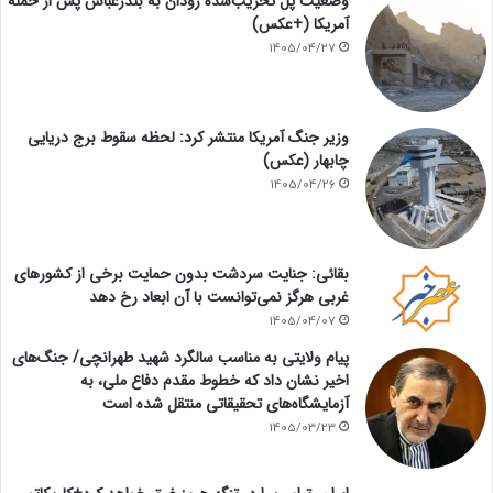
وضعیت پل تخریب‌شده رودان به بندرعباس پس از حمله
آمریکا (+عکس)
1405/04/27
وزیر جنگ آمریکا منتشر کرد: لحظه سقوط برج دریایی
چابهار (عکس)
1405/04/26
بقائی: جنایت سردشت بدون حمایت برخی از کشورهای
غربی هرگز نمی‌توانست با آن ابعاد رخ دهد
1405/04/07
پیام ولایتی به مناسب سالگرد شهید طهرانچی/ جنگ‌های
اخیر نشان داد که خطوط مقدم دفاع ملی، به
آزمایشگاه‌های تحقیقاتی منتقل شده است
1405/03/23