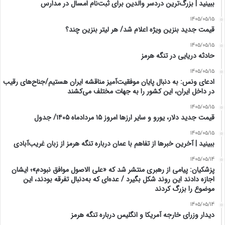
ببینید | بزرگ‌ترین دردسر والدین برای ثبت‌نام امسال در مدارس
1405/05/15
قیمت جدید بنزین ویژه اعلام شد/ هر لیتر بنزین چند؟
1405/05/15
حادثه دریایی در تنگه هرمز
1405/05/15
ادعای ونس: به دنبال پایان موفقیت‌آمیز مناقشه ایران هستیم/جناح‌های رقیب
در داخل ایران، این کشور را به جهات مختلف می‌کشند
1405/05/15
قیمت جدید دلار، یورو و سایر ارزها امروز ۱۵ مردادماه ۱۴۰۵/ جدول
1405/05/15
ببینید | آخرین خبرها از تفاهم با عمان درباره تنگه هرمز از زبان غریب‌آبادی
1405/05/14
پزشکیان: پیامی از رهبری منتشر شد که «علی الاصول موافق نبودم»؛ ایشان
اجازه دادند این روند شکل بگیرد / عده‌ای که به‌دنبال تفرقه بودند، این
موضوع را بزرگ کردند
1405/05/14
دیدار وزرای خارجه آمریکا و انگلیس درباره تنگه هرمز