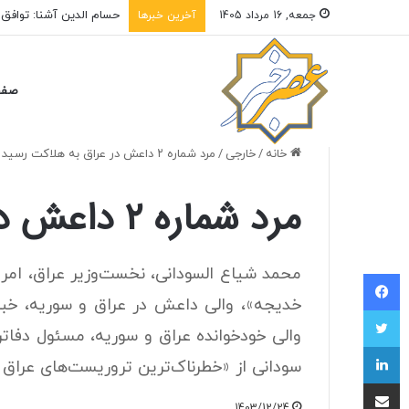
دادگاه تجدیدنظر آمریکا 
جمعه, 16 مرداد 1405
آخرین خبرها
صفح
خانه
/
خارجی
/
مرد شماره ۲ داعش در عراق به هلاکت رسید
مرد شماره ۲ داعش در عراق به هلاکت رسید
محمد شیاع السودانی، نخست‌وزیر عراق، امر
فیسبوک
خدیجه»، والی داعش در عراق و سوریه، خبر
توییتر
والی خودخوانده عراق و سوریه، مسئول دفات
لینکداین
سودانی از «خطرناک‌ترین تروریست‌های عراق 
اشتراک با ایمیل
1403/12/24