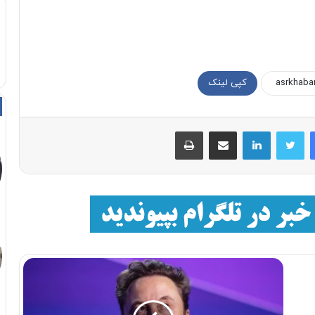
کپی لینک
فیسبوک
توییتر
لینکداین
اشتراک با ایمیل
چاپ