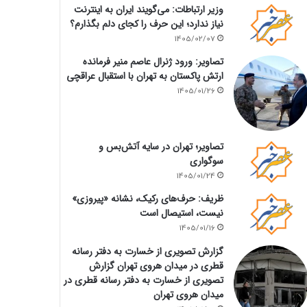
وزیر ارتباطات: می‌گویند ایران به اینترنت
نیاز ندارد؛ این حرف را کجای دلم بگذارم؟
1405/02/07
تصاویر: ورود ژنرال عاصم منیر فرمانده
ارتش پاکستان به تهران با استقبال عراقچی
1405/01/26
تصاویر؛ تهران در سایه آتش‌بس و
سوگواری
1405/01/24
ظریف: حرف‌های رکیک، نشانه «پیروزی»
نیست، استیصال است
1405/01/16
گزارش تصویری از خسارت به دفتر رسانه
قطری در میدان هروی تهران گزارش
تصویری از خسارت به دفتر رسانه قطری در
میدان هروی تهران