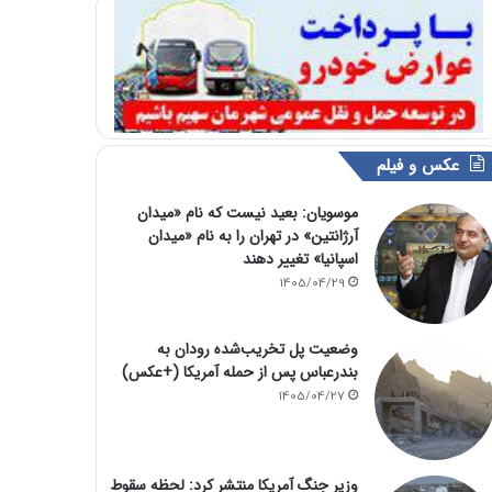
عکس و فیلم
موسویان: بعید نیست که نام «میدان
آرژانتین» در تهران را به نام «میدان
اسپانیا» تغییر دهند
1405/04/29
وضعیت پل تخریب‌شده رودان به
بندرعباس پس از حمله آمریکا (+عکس)
1405/04/27
وزیر جنگ آمریکا منتشر کرد: لحظه سقوط