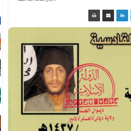
توییتر
لینکداین
اشتراک با ایمیل
چاپ