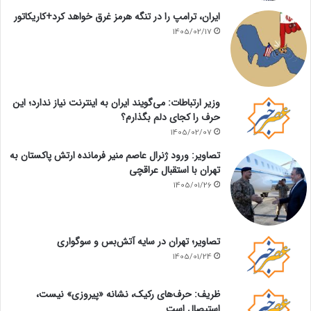
ایران، ترامپ را در تنگه هرمز غرق خواهد کرد+کاریکاتور
1405/02/17
وزیر ارتباطات: می‌گویند ایران به اینترنت نیاز ندارد؛ این
حرف را کجای دلم بگذارم؟
1405/02/07
تصاویر: ورود ژنرال عاصم منیر فرمانده ارتش پاکستان به
تهران با استقبال عراقچی
1405/01/26
تصاویر؛ تهران در سایه آتش‌بس و سوگواری
1405/01/24
ظریف: حرف‌های رکیک، نشانه «پیروزی» نیست،
استیصال است