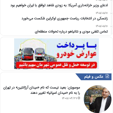
1405/05/16
ادعای وزیر خزانه‌داری آمریکا: به زودی شاهد توافق با ایران خواهیم بود
1405/05/16
زلنسکی در انتخابات ریاست جمهوری اوکراین شکست می‌خورد
1405/05/16
تماس تلفنی مودی و نتانیاهو درباره تحولات منطقه‌ای
عکس و فیلم
موسویان: بعید نیست که نام «میدان آرژانتین» در تهران
را به نام «میدان اسپانیا» تغییر دهند
1405/04/29