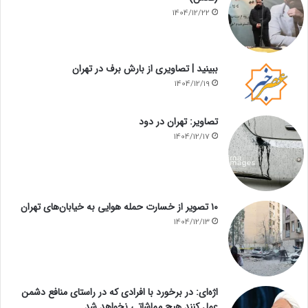
1404/12/22
ببینید | تصاویری از بارش برف در تهران
1404/12/19
تصاویر: تهران در دود
1404/12/17
۱۰ تصویر از خسارت حمله هوایی به خیابان‌های تهران
1404/12/13
اژه‌ای: در برخورد با افرادی که در راستای منافع دشمن
عمل کنند هیچ مماشاتی نخواهد شد