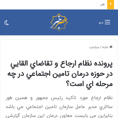
خطیب جمعه تهران: دشمن شکست مفتضحانه خورده و به التماس افتاده، ادبیات باخت را هم بلد نیست
تغی
منو
پو
خانه
/
سلامت
پرونده نظام ارجاع و تقاضاي القايي
در حوزه درمان تامين اجتماعي در چه
مرحله اي است؟
نظام ارجاع مورد تاكيد رئيس جمهور و همين طور
سالاري مدير عامل سازمان تامين اجتماعي مي باشد
بنابراين مي بايست معاون درمان اين سازمان گزارشي