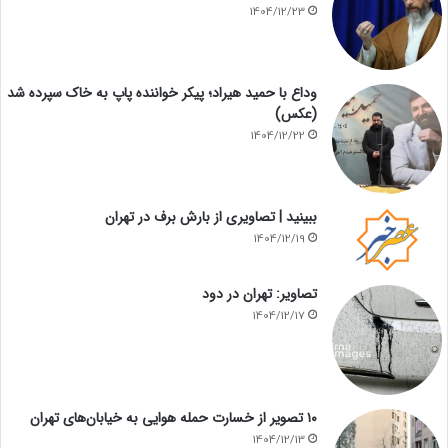
1404/12/23
وداع با حمید هیراد؛ پیکر خواننده پاپ به خاک سپرده شد
(عکس)
1404/12/22
ببینید | تصاویری از بارش برف در تهران
1404/12/19
تصاویر: تهران در دود
1404/12/17
۱۰ تصویر از خسارت حمله هوایی به خیابان‌های تهران
1404/12/13