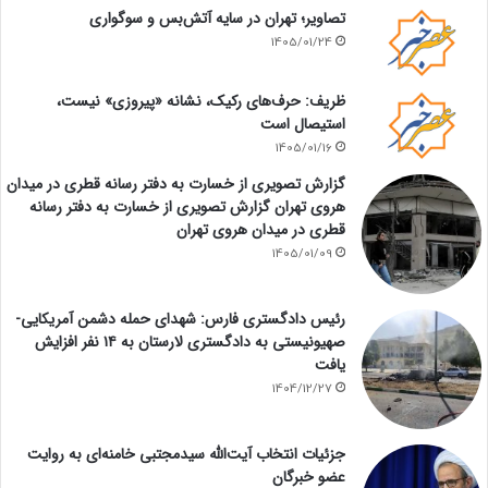
تصاویر؛ تهران در سایه آتش‌بس و سوگواری
1405/01/24
ظریف: حرف‌های رکیک، نشانه «پیروزی» نیست،
استیصال است
1405/01/16
گزارش تصویری از خسارت به دفتر رسانه قطری در میدان
هروی تهران گزارش تصویری از خسارت به دفتر رسانه
قطری در میدان هروی تهران
1405/01/09
رئیس دادگستری فارس: شهدای حمله دشمن آمریکایی-
صهیونیستی به دادگستری لارستان به ۱۴ نفر افزایش
یافت
1404/12/27
جزئیات انتخاب آیت‌الله سیدمجتبی خامنه‌ای به روایت
عضو خبرگان