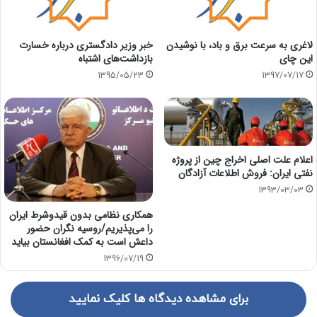
لاغری به سرعت برق و باد، با نوشیدن
خبر وزیر دادگستری درباره خسارت
این چای
بازداشت‌های اشتباه
1395/05/23
1397/07/17
اعلام علت اصلی اخراج چین از پروژه
نفتی ایران: فروش اطلاعات آزادگان
1393/03/03
همکاری نظامی بدون قیدوشرط ایران
را می‌پذیریم/روسیه نگران حضور
داعش است به کمک افغانستان بیاید
1396/07/19
برای مشاهده دیدگاه ها کلیک نمایید