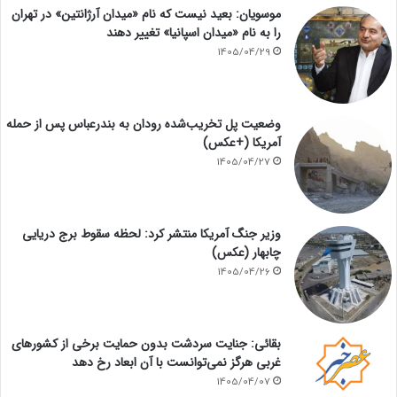
موسویان: بعید نیست که نام «میدان آرژانتین» در تهران
را به نام «میدان اسپانیا» تغییر دهند
1405/04/29
وضعیت پل تخریب‌شده رودان به بندرعباس پس از حمله
آمریکا (+عکس)
1405/04/27
وزیر جنگ آمریکا منتشر کرد: لحظه سقوط برج دریایی
چابهار (عکس)
1405/04/26
بقائی: جنایت سردشت بدون حمایت برخی از کشورهای
غربی هرگز نمی‌توانست با آن ابعاد رخ دهد
1405/04/07