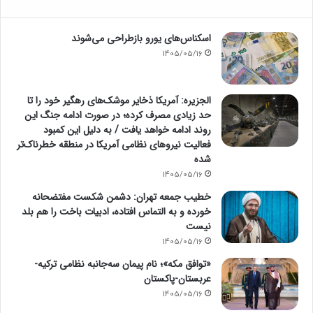
اسکناس‌های یورو بازطراحی می‌شوند
1405/05/16
الجزیره: آمریکا ذخایر موشک‌های رهگیر خود را تا
حد زیادی مصرف کرده؛ در صورت ادامه جنگ این
روند ادامه خواهد یافت / به دلیل این کمبود
فعالیت نیرو‌های نظامی آمریکا در منطقه خطرناک‌تر
شده
1405/05/16
خطیب جمعه تهران: دشمن شکست مفتضحانه
خورده و به التماس افتاده، ادبیات باخت را هم بلد
نیست
1405/05/16
«توافق مکه»؛ نام پیمان سه‌جانبه نظامی ترکیه-
عربستان-پاکستان
1405/05/16