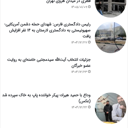
قطری در میدان هروی تهران
1405/01/09
رئیس دادگستری فارس: شهدای حمله دشمن آمریکایی-
صهیونیستی به دادگستری لارستان به ۱۴ نفر افزایش
یافت
1404/12/27
جزئیات انتخاب آیت‌الله سیدمجتبی خامنه‌ای به روایت
عضو خبرگان
1404/12/23
وداع با حمید هیراد؛ پیکر خواننده پاپ به خاک سپرده شد
(عکس)
1404/12/22