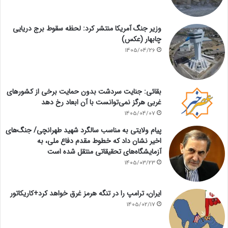
وزیر جنگ آمریکا منتشر کرد: لحظه سقوط برج دریایی
چابهار (عکس)
1405/04/26
بقائی: جنایت سردشت بدون حمایت برخی از کشورهای
غربی هرگز نمی‌توانست با آن ابعاد رخ دهد
1405/04/07
پیام ولایتی به مناسب سالگرد شهید طهرانچی/ جنگ‌های
اخیر نشان داد که خطوط مقدم دفاع ملی، به
آزمایشگاه‌های تحقیقاتی منتقل شده است
1405/03/23
ایران، ترامپ را در تنگه هرمز غرق خواهد کرد+کاریکاتور
1405/02/17