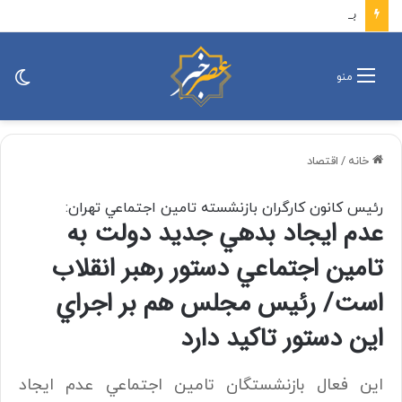
‏ببینید | ناتوانی آمریکا در پنهان کردن ضربات کوبنده ایران
تغی
منو
پو
خانه
/
اقتصاد
رئيس كانون كارگران بازنشسته تامين اجتماعي تهران:
عدم ايجاد بدهي جديد دولت به
تامين اجتماعي دستور رهبر انقلاب
است/ رئيس مجلس هم بر اجراي
اين دستور تاكيد دارد
اين فعال بازنشستگان تامين اجتماعي عدم ايجاد