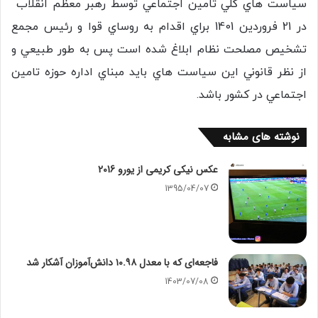
سياست هاي كلي تامين اجتماعي توسط رهبر معظم انقلاب
در 21 فروردين 1401 براي اقدام به روساي قوا و رئيس مجمع
تشخيص مصلحت نظام ابلاغ شده است پس به طور طبيعي و
از نظر قانوني اين سياست هاي بايد مبناي اداره حوزه تامين
اجتماعي در كشور باشد.
نوشته های مشابه
عکس نیکی کریمی از یورو 2016
1395/04/07
فاجعه‌ای که با معدل ۱۰.۹۸ دانش‌آموزان آشکار شد
1403/07/08