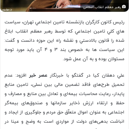
رهبر معظم انقلاب اسلامی
رئيس كانون كارگران بازنشسته تامين اجتماعي تهران، سياست
هاي كلي تامين اجتماعي كه توسط رهبر معظم انقلاب ابلاغ
شده را قانون بالادستي و نقشه راه اين حوزه دانست و گفت:
اين سياست ها به خصوص بند 3 و 4 آن بايد مورد توجه
مسئولان بوده و به آن عمل شود.
علي دهقان كيا در گفتگو با خبرنگار
عصر خبر
افزود: عدم
تحمیل طرح‌های فاقد تضمین مالی بین نسلی، تامین منابع
پایدار، رعایت محاسبات بیمه‌ای و تعادل بین منابع و مصارف و
حفظ و ارتقاء ارزش ذخایر سازمانها و صندوق‌های بیمه‌گر
اجتماعی به عنوان اموال متعلّق حق مردم و جلوگیری از ایجاد و
انباشت بدهی‌های دولت از مواردي است به وضح و عينا در