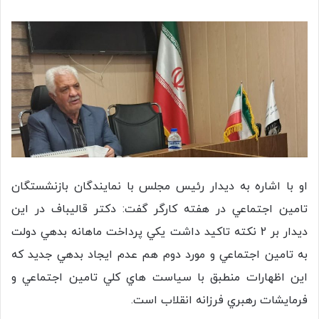
او با اشاره به ديدار رئيس مجلس با نمايندگان بازنشستگان
تامين اجتماعي در هفته كارگر گفت: دكتر قاليباف در اين
ديدار بر 2 نكته تاكيد داشت يكي پرداخت ماهانه بدهي دولت
به تامين اجتماعي و مورد دوم هم عدم ايجاد بدهي جديد كه
اين اظهارات منطبق با سياست هاي كلي تامين اجتماعي و
فرمايشات رهبري فرزانه انقلاب است.