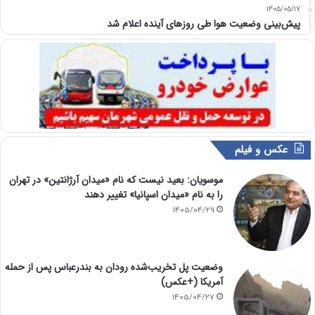
1405/05/17
پیش‌بینی وضعیت هوا طی روزهای آینده اعلام شد
عکس و فیلم
موسویان: بعید نیست که نام «میدان آرژانتین» در تهران
را به نام «میدان اسپانیا» تغییر دهند
1405/04/29
وضعیت پل تخریب‌شده رودان به بندرعباس پس از حمله
آمریکا (+عکس)
1405/04/27