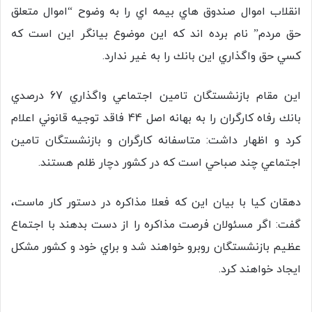
انقلاب اموال صندوق هاي بيمه اي را به وضوح “اموال متعلق
حق مردم” نام برده اند كه اين موضوع بيانگر اين است كه
كسي حق واگذاري اين بانك را به غير ندارد.
اين مقام بازنشستگان تامين اجتماعي واگذاري 67 درصدي
بانك رفاه كارگران را به بهانه اصل 44 فاقد توجيه قانوني اعلام
كرد و اظهار داشت: متاسفانه كارگران و بازنشستگان تامين
اجتماعي چند صباحي است كه در كشور دچار ظلم هستند.
دهقان كيا با بيان اين كه فعلا مذاكره در دستور كار ماست،
گفت: اگر مسئولان فرصت مذاكره را از دست بدهند با اجتماع
عظيم بازنشستگان روبرو خواهند شد و براي خود و كشور مشكل
ايجاد خواهند كرد.