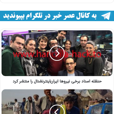
حنظله اسناد برخی نیروها ایران‌اینترنشنال را منتشر کرد