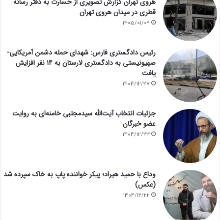
هروی تهران گزارش تصویری از خسارت به دفتر رسانه
قطری در میدان هروی تهران
1405/01/09
رئیس دادگستری فارس: شهدای حمله دشمن آمریکایی-
صهیونیستی به دادگستری لارستان به ۱۴ نفر افزایش
یافت
1404/12/27
جزئیات انتخاب آیت‌الله سیدمجتبی خامنه‌ای به روایت
عضو خبرگان
1404/12/23
وداع با حمید هیراد؛ پیکر خواننده پاپ به خاک سپرده شد
(عکس)
1404/12/22