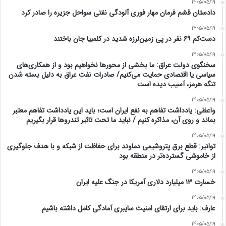
1405/05/19
دادستان قشم فرمان مهار فوری آلودگی نفتی سواحل جزیره را صادر کرد
1405/05/19
دست‌کم ۶۹ نفر در پی زمین‌لرزه شدید در کلمبیا جان باختند
1405/05/19
سخنگوی دولت عراق: ما بخشی از محور‌ها نخواهیم بود و از همکاری‌های
سیاسی یا اقتصادی حمایت می‌کنیم/ صادرات نفت عراق به دلیل بسته شدن
تنگه هرمز، آسیب دیده است
1405/05/19
واعظی: یادداشت تفاهم به نفع ایران است؛ باید این یادداشت تفاهم معتبر
بماند و روی آن، مذاکره کنیم / نباید ما تحت تاثیر تندروها قرار بگیریم
1405/05/19
توانیر: قطع برق پتروشیمی دماوند برای حفاظت از شبکه و با هدف جلوگیری
از خاموشی گسترده‌تر در منطقه بود
1405/05/19
خسارت ۱۳ میلیارد دلاری آمریکا در جنگ علیه ایران
1405/05/19
عارف: باید برای ارتقای امنیت سایبری آمادگی کامل داشته باشیم
1405/05/19